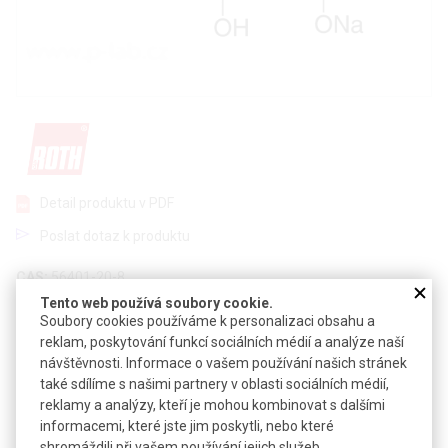
Detail produktu v PDF
Poslat dotaz k produktu
CAS:
56401-20-8
Vzorec:
C
H
Na
O
P · 4 H
O
Tento web používá soubory cookie.
6
11
2
9
2
Soubory cookies používáme k personalizaci obsahu a
Technické parametry
reklam, poskytování funkcí sociálních médií a analýze naší
návštěvnosti. Informace o vašem používání našich stránek
Molekulová hmotnost
376,17
také sdílíme s našimi partnery v oblasti sociálních médií,
reklamy a analýzy, kteří je mohou kombinovat s dalšími
Teplota skladování
-20 °C
informacemi, které jste jim poskytli, nebo které
shromáždili při vašem používání jejich služeb.