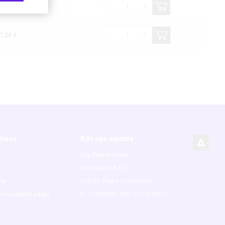
,91 €
7,24 €
rmace
Kde nás najdete
City Park Hostivař
U Pekáren 1645/1
nky
102 00 Praha 10-Hostivař
ní osobních údajů
IČ: 63078601, DIČ: CZ63078601