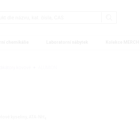
rní chemikálie
Laboratorní nábytek
Kolekce MERCH
ndikátory kovové
ALUMION
lové kyseliny, ATA-NH
4