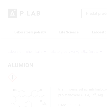
Laboratorní potřeby
Life Science
Laborato
Laboratorní chemikálie
Indikátory, barviva, výtažky, činidla
I
ALUMION
triammonná sůl aurintrikarboxy
III
pro stanovení Al, Ca, Fe
, Mg
CAS:
569-58-4