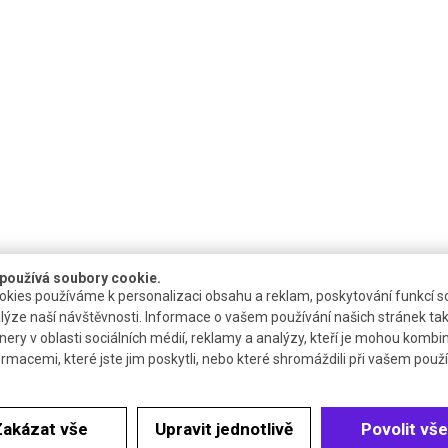
používá soubory cookie.
kies používáme k personalizaci obsahu a reklam, poskytování funkcí so
lýze naší návštěvnosti. Informace o vašem používání našich stránek tak
nery v oblasti sociálních médií, reklamy a analýzy, kteří je mohou kombi
Katalogové číslo
Dokumenty
Cena be
ormacemi, které jste jim poskytli, nebo které shromáždili při vašem použív
R.2670.1
Bezp. list
32
Zakázat vše
Upravit jednotlivě
Povolit vše