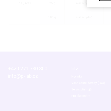
p.a., ACS
25 g
4 až 6 týdnů
100 g
4 až 6 týdnů
+420 271 730 800
Info
info@p-lab.cz
Novinky
Vaše časté dotazy (FAQ)
Servis přístrojů
Pro akcionáře