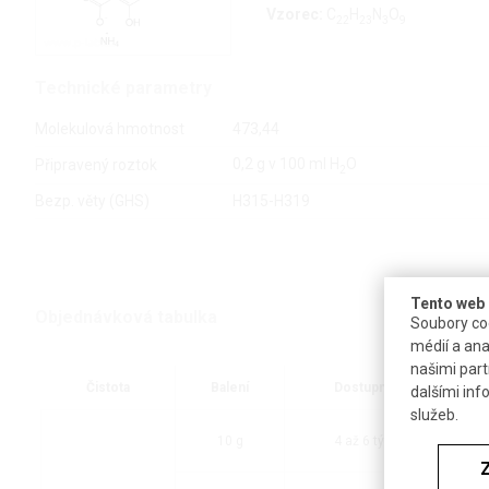
Vzorec:
C
H
N
O
22
23
3
9
Technické parametry
Molekulová hmotnost
473,44
0,2 g v 100 ml H
O
Připravený roztok
2
Bezp. věty (GHS)
H315-H319
Tento web 
Objednávková tabulka
Soubory coo
médií a ana
našimi part
Čistota
Balení
Dostupnost
dalšími inf
služeb.
10 g
4 až 6 týdnů