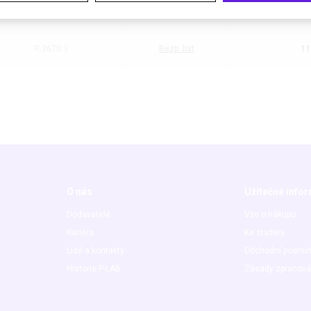
R.2670.2
Bezp. list
48
R.2670.3
Bezp. list
11
O nás
Užitečné info
Dodavatelé
Vše o nákupu
Kariéra
Ke stažení
Lidé a kontakty
Obchodní podmí
Historie P-LAB
Zásady zpracová