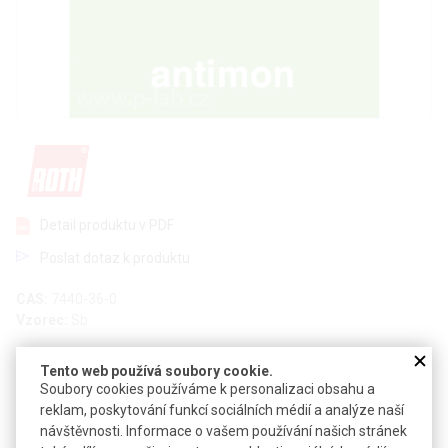
Detail produktu v PDF
Poslat dotaz k produktu
CAS:
7440-36-0
Vzorec:
Sb
Technické parametry
Tento web používá soubory cookie.
Soubory cookies používáme k personalizaci obsahu a
Atomová hmotnost
121,75
reklam, poskytování funkcí sociálních médií a analýze naší
-3
Hustota
návštěvnosti. Informace o vašem používání našich stránek
6,68 g·cm