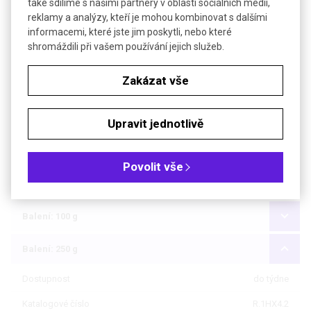
také sdílíme s našimi partnery v oblasti sociálních médií,
Bezp. věty (GHS)
H351-H373
reklamy a analýzy, kteří je mohou kombinovat s dalšími
informacemi, které jste jim poskytli, nebo které
Objednávková tabulka
shromáždili při vašem používání jejich služeb.
Kč
€
Zakázat vše
Čistota: min 99,5 %, práškový, ~ 325 mesh
Upravit jednotlivě
®
Čistota: ROTI
METIC 99,999 % (5N)
Povolit vše
Čistota: min 99,5 %, práškový
Balení: 100 g
Balení: 250 g
Dostupnost
do týdne
Katalogové číslo
R.1HX4.2