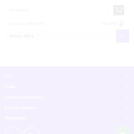
Počet kusů
111,52 €
Cena bez DPH (21%)
Balení: 500 g
Info
O nás
Užitečné informace
Kde nás najdete
Newsletter