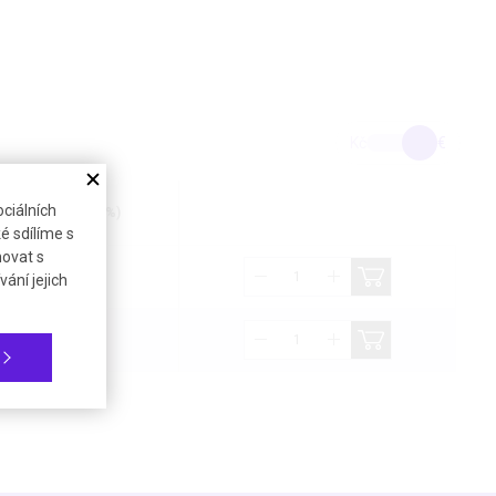
Kč
€
ciálních
ena bez DPH (21%)
é sdílíme s
novat s
84,10 €
ání jejich
169,53 €