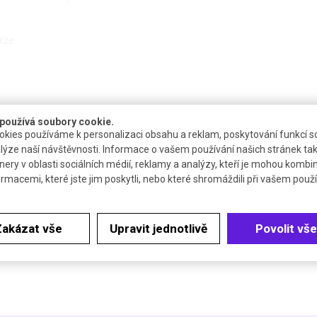
arže
používá soubory cookie.
kies používáme k personalizaci obsahu a reklam, poskytování funkcí so
Balení
Dostupnost
Katalogové číslo
C
lýze naší návštěvnosti. Informace o vašem používání našich stránek tak
nery v oblasti sociálních médií, reklamy a analýzy, kteří je mohou kombi
00 ml
4 až 6 týdnů
R.8168.1
ormacemi, které jste jim poskytli, nebo které shromáždili při vašem použív
00 ml
4 až 6 týdnů
R.8168.2
Zakázat vše
Upravit jednotlivě
Povolit vše