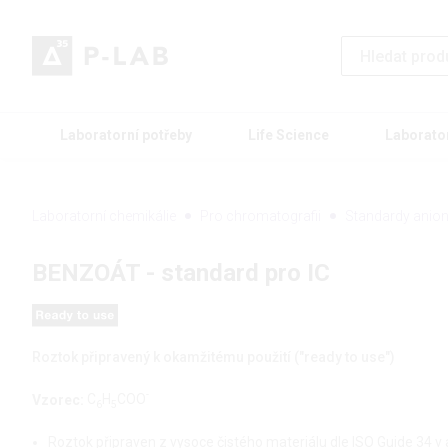
Laboratorní potřeby
Life Science
Laborato
Laboratorní chemikálie
Pro chromatografii
Standardy anion
BENZOÁT - standard pro IC
Roztok připravený k okamžitému použití ("ready to use")
-
Vzorec:
C
H
COO
6
5
Roztok připraven z vysoce čistého materiálu dle ISO Guide 34 v