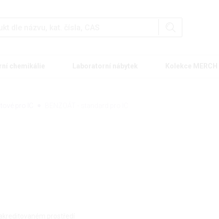
rní chemikálie
Laboratorní nábytek
Kolekce MERCH
tové pro IC
BENZOÁT - standard pro IC
 akreditovaném prostředí