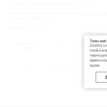
Testován v laboratoři akreditované dle ISO/IEC 17025
Obsah je stanoven gravimetricky a pomocí IC
Součástí balení je detailní analýza a chromatogram příslušné š
"Traceable to SRM from NIST."
Objednávková tabulka
Tento web 
Koncentrace
Soubory coo
Iont
Matrice
(mg/l)
médií a ana
našimi part
1
dalšími inf
služeb.
-
H
O
1 000
C
H
COO
2
6
5
5