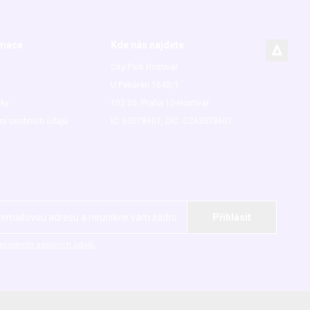
rmace
Kde nás najdete
City Park Hostivař
U Pekáren 1645/1
nky
102 00 Praha 10-Hostivař
ní osobních údajů
IČ: 63078601, DIČ: CZ63078601
acováním osobních údajů.