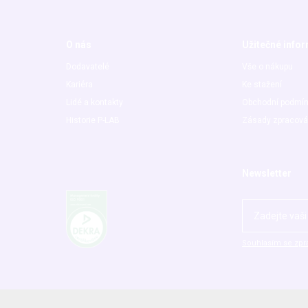
O nás
Užitečné info
Dodavatelé
Vše o nákupu
Kariéra
Ke stažení
Lidé a kontakty
Obchodní podmí
Historie P-LAB
Zásady zpracová
Newsletter
Souhlasím se zpr