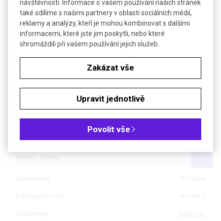
návštěvnosti. Informace o vašem používání našich stránek
-3
také sdílíme s našimi partnery v oblasti sociálních médií,
Hustota
1,1 g·cm
reklamy a analýzy, kteří je mohou kombinovat s dalšími
Bezp. věty (GHS)
H302-H400-H411
informacemi, které jste jim poskytli, nebo které
shromáždili při vašem používání jejich služeb.
Soubory ke stažení
Zakázat vše
Objednávková tabulka
Upravit jednotlivě
Kč
€
Povolit vše
Čistota: min 99 %, pro syntézu
Balení: 250 ml
Dostupnost
do týdne
Katalogové číslo
R.9498.1
Dokumenty
Bezp. list