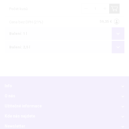
Počet kusů
59,35 €
Cena bez DPH (21%)
Balení: 1 l
Balení: 2,5 l
Info
O nás
Užitečné informace
Kde nás najdete
Newsletter