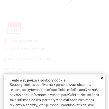
Detail produktu v PDF
Poslat dotaz k produktu
N-(terc-butoxykarbonyl)-L-lysin
CAS:
13734-28-6
Vzorec:
C
H
N
O
11
22
2
4
Tento web používá soubory cookie.
Technické parametry
Soubory cookies používáme k personalizaci obsahu a
reklam, poskytování funkcí sociálních médií a analýze naší
Molekulová hmotnost
246,30
návštěvnosti. Informace o vašem používání našich stránek
také sdílíme s našimi partnery v oblasti sociálních médií,
Teplota skladování
+4 °C
reklamy a analýzy, kteří je mohou kombinovat s dalšími