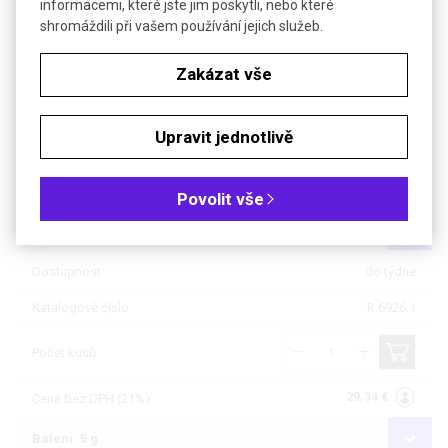
informacemi, které jste jim poskytli, nebo které
shromáždili při vašem používání jejich služeb.
Soubory ke stažení
Zakázat vše
Objednávková tabulka
Kč
€
Upravit jednotlivě
Čistota: min 98 %, pro biochemii
Povolit vše
Balení: 1 g
Dostupnost
do týdne
Katalogové číslo
R.6926.1
Počet kusů
29,34 €
Cena bez DPH (21%)
Balení: 5 g