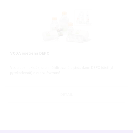
VODA ošetřená DEPC
Voda bez nukleáz, sterilně filtrovaná s přídavkem DEPC (diethyl
pyrokarbonát) a autoklávovaná.
DETAIL