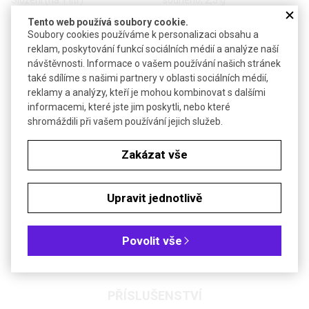
Složení (na 1 litr)
sodného; 2,5 g
hydrogenfosforečnanu
Tento web používá soubory cookie.
draselného; 2,5 g dextrózy
Soubory cookies používáme k personalizaci obsahu a
reklam, poskytování funkcí sociálních médií a analýze naší
Aplikace
30 g na 1 l média
návštěvnosti. Informace o vašem používání našich stránek
také sdílíme s našimi partnery v oblasti sociálních médií,
Soubory ke stažení
reklamy a analýzy, kteří je mohou kombinovat s dalšími
informacemi, které jste jim poskytli, nebo které
shromáždili při vašem používání jejich služeb.
Objednávková tabulka
Zakázat vše
Kč
€
Upravit jednotlivě
Specifikace: acc. to Ph. Eur./USP, pro mikrobiologii
Synonymum: Broth medium A, Casein Soya Bean Digest Broth, Soy
Peptone Broth, TSB Broth, Tryptic Soy Broth
Povolit vše
PŘÍSLUŠENSTVÍ