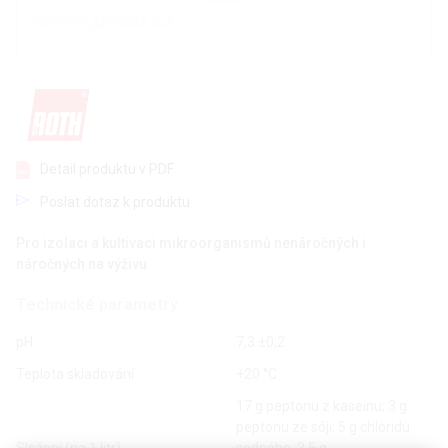
Detail produktu v PDF
Poslat dotaz k produktu
Pro izolaci a kultivaci mikroorganismů nenáročných i
náročných na výživu
Technické parametry
pH
7,3 ±0,2
Teplota skladování
+20 °C
17 g peptonu z kaseinu; 3 g
peptonu ze sóji; 5 g chloridu