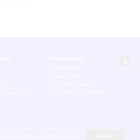
rmace
Kde nás najdete
City Park Hostivař
U Pekáren 1645/1
nky
102 00 Praha 10-Hostivař
ní osobních údajů
IČ: 63078601, DIČ: CZ63078601