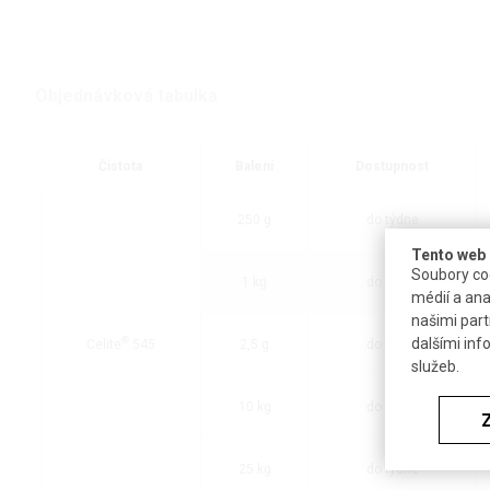
Objednávková tabulka
Čistota
Balení
Dostupnost
250 g
do týdne
Tento web 
Soubory coo
1 kg
do týdne
médií a ana
našimi part
dalšími inf
®
Celite
545
2,5 g
do týdne
služeb.
10 kg
do týdne
25 kg
do týdne