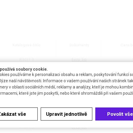
Katalogové číslo
Dokumenty
Cena b
R.0011.3
Bezp. list
používá soubory cookie.
kies používáme k personalizaci obsahu a reklam, poskytování funkcí so
R.0011.2
Bezp. list
lýze naší návštěvnosti. Informace o vašem používání našich stránek tak
nery v oblasti sociálních médií, reklamy a analýzy, kteří je mohou kombi
ormacemi, které jste jim poskytli, nebo které shromáždili při vašem použív
R.0011.1
Bezp. list
R.0011.4
Bezp. list
1
Zakázat vše
Upravit jednotlivě
Povolit vše
R.0011.5
Bezp. list
3