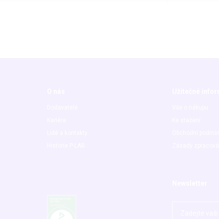
O nás
Užitečné info
Dodavatelé
Vše o nákupu
Kariéra
Ke stažení
Lidé a kontakty
Obchodní podmí
Historie P-LAB
Zásady zpracová
Newsletter