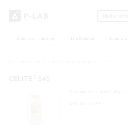
Laboratorní potřeby
Life Science
Laborato
Laboratorní chemikálie
Pro chromatografii
CELITE
®
545
®
CELITE
545
Pomůcka k filtraci či náplň pr
CAS:
68855-54-9