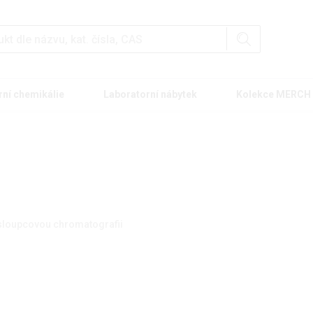
rní chemikálie
Laboratorní nábytek
Kolekce MERCH
o sloupcovou chromatografii