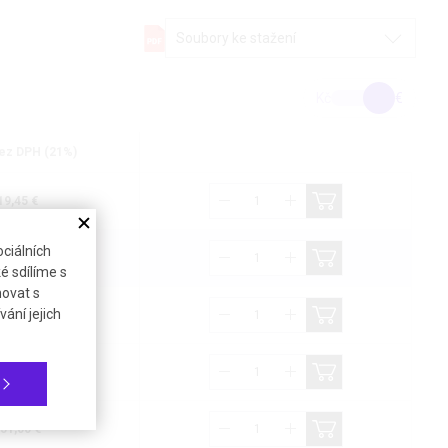
Soubory ke stažení
Kč
€
ez DPH (21%)
19,45 €
ciálních
33,26 €
é sdílíme s
novat s
ání jejich
61,94 €
76,04 €
51,00 €