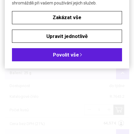
shromáždili při vašem používání jejich služeb.
Objednávková tabulka
Zakázat vše
Kč
€
Upravit jednotlivě
Čistota: p.a.
Povolit vše
Balení: 5 g
Balení: 25 g
Dostupnost
do týdne
Katalogové číslo
R.7643.2
Počet kusů
64,57 €
Cena bez DPH (21%)