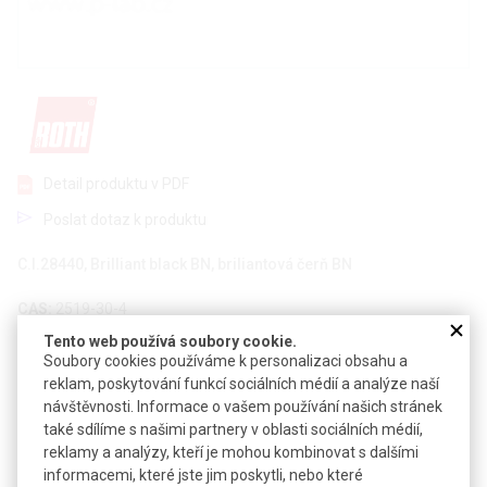
Detail produktu v PDF
Poslat dotaz k produktu
C.I.28440, Brilliant black BN, briliantová čerň BN
CAS:
2519-30-4
Vzorec:
C
H
N
Na
O
S
28
17
5
4
14
4
Tento web používá soubory cookie.
Soubory cookies používáme k personalizaci obsahu a
Technické parametry
reklam, poskytování funkcí sociálních médií a analýze naší
návštěvnosti. Informace o vašem používání našich stránek
Molekulová hmotnost
867,69
také sdílíme s našimi partnery v oblasti sociálních médií,
reklamy a analýzy, kteří je mohou kombinovat s dalšími
informacemi, které jste jim poskytli, nebo které
Soubory ke stažení