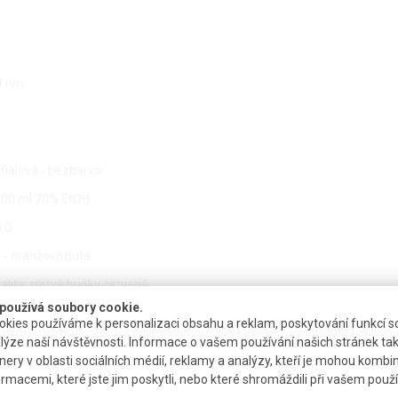
4 nm
fialová - bezbarvá
 100 ml 70% EtOH
8,0
 - oranžovožlutá
italita, mrtvé buňky červeně
používá soubory cookie.
kies používáme k personalizaci obsahu a reklam, poskytování funkcí so
lýze naší návštěvnosti. Informace o vašem používání našich stránek tak
nery v oblasti sociálních médií, reklamy a analýzy, kteří je mohou kombi
ormacemi, které jste jim poskytli, nebo které shromáždili při vašem použív