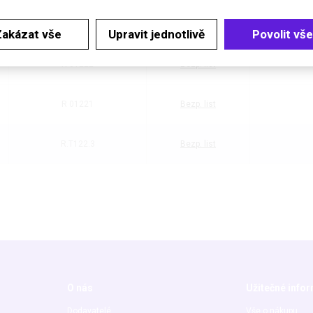
Katalogové číslo
Dokumenty
Cena
Zakázat vše
Upravit jednotlivě
Povolit vše
R 01222
Bezp. list
R 01221
Bezp. list
R.T122.3
Bezp. list
O nás
Užitečné info
Dodavatelé
Vše o nákupu