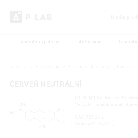
Laboratorní potřeby
Life Science
Laborato
Life Science
Histologie
Barvení
Chromogenní barviva
ČERVEŇ NEUTRÁLNÍ
C.I. 50040, Neutral red, Toluyle
Ve vodě rozpustné vitální barvi
CAS:
553-24-2
Vzorec:
C
H
ClN
15
17
4