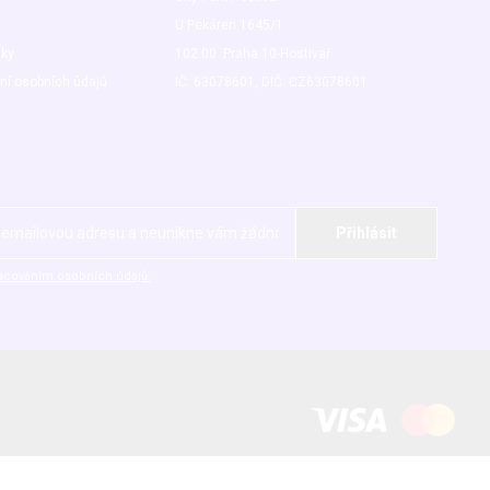
U Pekáren 1645/1
nky
102 00 Praha 10-Hostivař
ní osobních údajů
IČ: 63078601, DIČ: CZ63078601
acováním osobních údajů.