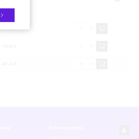
 bez DPH (21%)
40,32 €
124,54 €
241,24 €
rmace
Kde nás najdete
City Park Hostivař