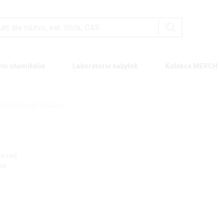
rní chemikálie
Laboratorní nábytek
Kolekce MERCH
ČERVEŇ NEUTRÁLNÍ
ne red
vo.