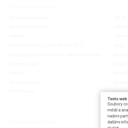
Technické parametry
Molekulová hmotnost
288,78
Absorpční maximum
538-54
Indikátor
redoxní
Redoxní potenciál E
[V] při pH = 0 a 20 °C
+0,25
0
Barevný přechod (zoxidovaná - redukovaná forma)
červeno
Pracovní roztok
0,3 g v
Indikátor
pH 6,8-
Barevný přechod
červená
Vitální barvení
test - v
Tento web 
Soubory coo
médií a ana
našimi part
Objednávková tabulka
dalšími inf
služeb.