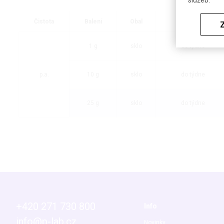
Čistota
Balení
Obal
Dostupnost
1 g
sklo
do týdne
p.a.
10 g
sklo
do týdne
25 g
sklo
do týdne
+420 271 730 800
Info
info@p-lab.cz
Novinky