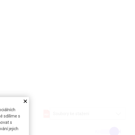
ciálních
Soubory ke stažení
é sdílíme s
novat s
ání jejich
Kč
€