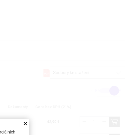
Soubory ke stažení
Kč
€
o
Dokumenty
Cena bez DPH (21%)
-
42,90 €
ciálních