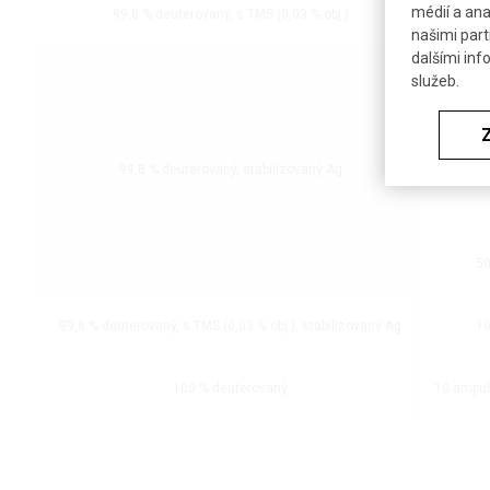
médií a ana
99,8 % deuterovaný, s TMS (0,03 % obj.)
10 ampulí
našimi part
dalšími inf
2
služeb.
99,8 % deuterovaný, stabilizovaný Ag
10
50
99,8 % deuterovaný, s TMS (0,03 % obj.), stabilizovaný Ag
10
100 % deuterovaný
10 ampulí