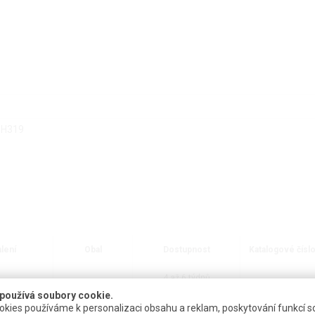
-H319
lení
Obal
Dostupnost
Katalogové čísl
4 až 6 týdnů
 po 0,75 ml
sklo (ampule)
R.7903.1
nedodáváme mimo ČR
používá soubory cookie.
kies používáme k personalizaci obsahu a reklam, poskytování funkcí so