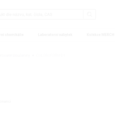
rní chemikálie
Laboratorní nábytek
Kolekce MERCH
erované sloučeniny
CHLOROFORM D1
zonanci