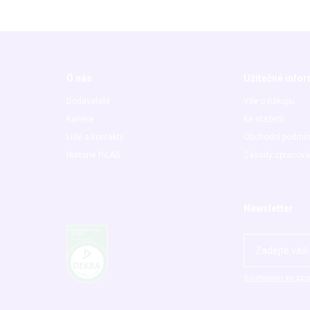
O nás
Užitečné info
Dodavatelé
Vše o nákupu
Kariéra
Ke stažení
Lidé a kontakty
Obchodní podmí
Historie P-LAB
Zásady zpracová
Newsletter
Souhlasím se zpr