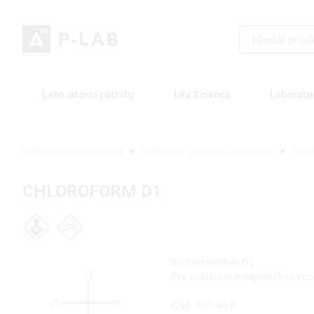
Laboratorní potřeby
Life Science
Laborato
Laboratorní chemikálie
Izotopicky značené sloučeniny
Deut
CHLOROFORM D1
trichlormethan D1
Pro nukleární magnetickou re
CAS:
865-49-6