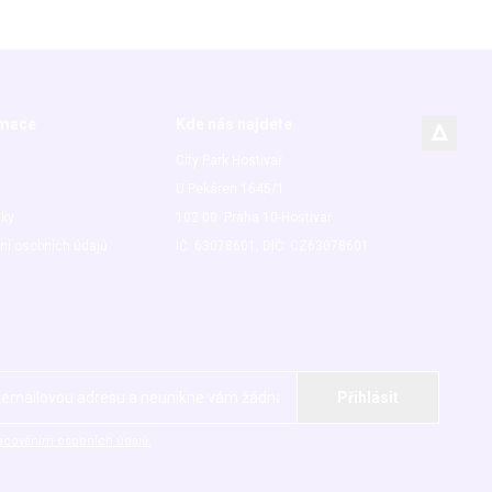
rmace
Kde nás najdete
City Park Hostivař
U Pekáren 1645/1
nky
102 00 Praha 10-Hostivař
ní osobních údajů
IČ: 63078601, DIČ: CZ63078601
acováním osobních údajů.