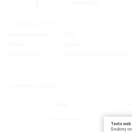
Vzorec:
CCl
D
3
Technické parametry
Molekulová hmotnost
120,39
-3
Hustota
1,5 g·cm
Bezp. věty (GHS)
H331-H372-H351-H361d-H302-H315
Objednávková tabulka
Čistota
Ba
99,8 % deuterovaný
10 ampulí
Tento web 
Soubory coo