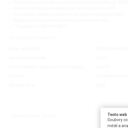
Roztok připraven z vysoce čistého materiálu (obvykle min 99,9
Složení standardu je ověřeno gravimetricky a pomocí ICP
Pro přípravu roztoku je použita voda a kyselina nejvyšší kvality
Kyselina je čištěna pomocí destilace pod bodem varu
"Traceable to SRM from NIST"
Technické parametry
Bezp. věty (GHS)
H290-H315-H318
Garantovaná čistota
±0,2 %
Počet měřených stopových nečistot (ppt)
max 70
Expirace
24 měsíců neotevř
Materiál láhve
HDPE
Tento web 
Objednávková tabulka
Soubory coo
médií a ana