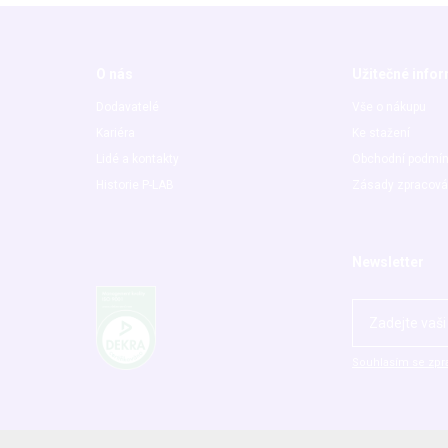
O nás
Užitečné info
Dodavatelé
Vše o nákupu
Kariéra
Ke stažení
Lidé a kontakty
Obchodní podmí
Historie P-LAB
Zásady zpracová
Newsletter
Souhlasím se zpr