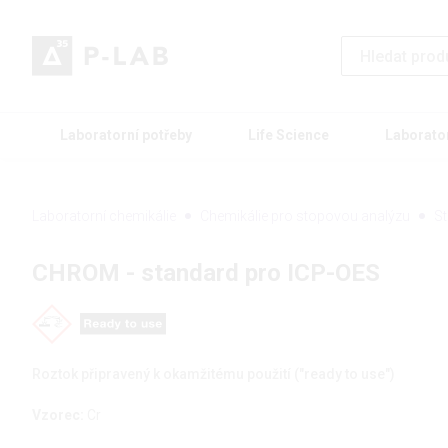
Laboratorní potřeby
Life Science
Laborato
Laboratorní chemikálie
Chemikálie pro stopovou analýzu
St
CHROM - standard pro ICP-OES
Roztok připravený k okamžitému použití ("ready to use")
Vzorec:
Cr