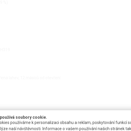
99 %)
-H319
ená lahev, 12 měsíců od otevření
používá soubory cookie.
kies používáme k personalizaci obsahu a reklam, poskytování funkcí so
lýze naší návštěvnosti. Informace o vašem používání našich stránek tak