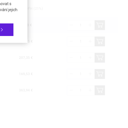
novat s
Cena bez DPH (21%)
ání jejich
99,00 €
143,45 €
207,35 €
169,53 €
363,94 €