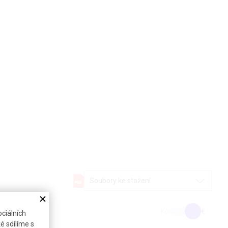
Soubory ke stažení
Kč
€
ciálních
é sdílíme s