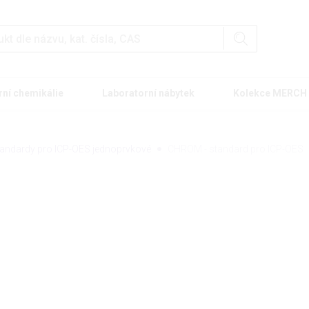
rní chemikálie
Laboratorní nábytek
Kolekce MERCH
andardy pro ICP-OES jednoprvkové
CHROM - standard pro ICP-OES