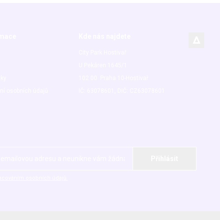
rmace
Kde nás najdete
City Park Hostivař
U Pekáren 1645/1
nky
102 00 Praha 10-Hostivař
ní osobních údajů
IČ: 63078601, DIČ: CZ63078601
acováním osobních údajů.