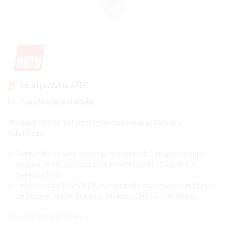
Detail produktu v PDF
Poslat dotaz k produktu
Blokující činidlo ve formě lyofilizovaného prášku pro
hybridizaci
Denhardtův prášek obsahuje mix různých blokujících činidel,
používá se při hybridizaci nukleových kyselin (Southern a
Northern Blot)
Pre-hybridizací filtračních membrán Denhardtovým činidlem je
zamezeno nespecifickému navázání DNA na membrány
Technické parametry