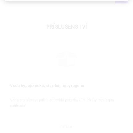
PŘÍSLUŠENSTVÍ
Voda hypotonická, sterilní, nepyrogenní
Voda pro přípravu pufrů, odpovídá požadavkům Ph.Eur. pro "aqua
purificata"
DETAIL