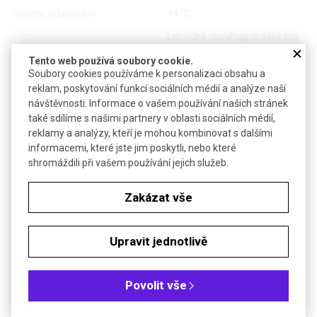
Teplota skladování
+4 °C
Lahvička obsahuje prášek pro
50 ml 50× zásobního roztoku
Tento web používá soubory cookie.
Pro získání 50 ml roztoku
Soubory cookies používáme k personalizaci obsahu a
přidejte 48,8 ml sterilní vody
reklam, poskytování funkcí sociálních médií a analýze naší
Pro hybridizaci použijte 10×
návštěvnosti. Informace o vašem používání našich stránek
Denhardtův roztok s 6× SSC
také sdílíme s našimi partnery v oblasti sociálních médií,
Aplikace
®
(Roti
-Stock 20× SSC zásobní
reklamy a analýzy, kteří je mohou kombinovat s dalšími
roztok,
R.1054.1
), obohacený o
informacemi, které jste jim poskytli, nebo které
100 µg/ml denaturované DNA
shromáždili při vašem používání jejich služeb.
z lososího spermatu (
R.5434
) a
®
1% SDS (Roti
-Stock 20% SDS,
Zakázat vše
R.1057.1
)
Objednávková tabulka
Upravit jednotlivě
Kč
€
Povolit vše
Čistota: BioScience Grade pro molekulární biologii