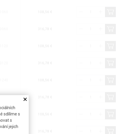
1060
108,56 €
0060
316,78 €
1120
108,56 €
0120
316,78 €
1240
108,56 €
0240
316,78 €
ciálních
é sdílíme s
1480
108,56 €
novat s
ání jejich
0480
316,78 €