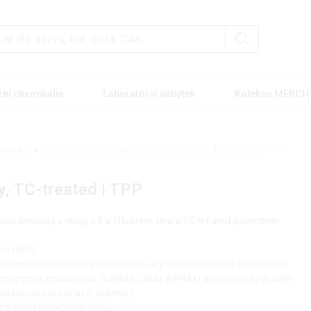
rní chemikálie
Laboratorní nábytek
Kolekce MERCH
kultury
Destička kultivační pro tkáňové kultury, TC-treated | TPP
y, TC-treated | TPP
vační destičky s víčky, s F a U tvarem dna a TC-treated povrchem
nu plynů
o i mezi stohovanými destičkami, aby nedocházelo ke kondenzaci
ez pyrogenů, endotoxinů, nukleáz (DNáz a RNáz) a cytotoxických látek
ací plocha pro snazší orientaci
ozorování buněčných kultur