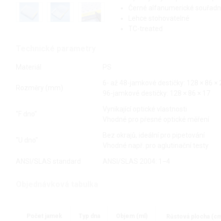
Černé alfanumerické souřadn
Lehce stohovatelné
TC-treated
Technické parametry
Materiál
PS
6- až 48-jamkové destičky: 128 × 86 × 
Rozměry (mm)
96-jamkové destičky: 128 × 86 × 17
Vynikající optické vlastnosti
"F dno"
Vhodné pro přesné optické měření
Bez okrajů, ideální pro pipetování
"U dno"
Vhodné např. pro aglutinační testy
ANSI/SLAS standard
ANSI/SLAS 2004: 1−4
Objednávková tabulka
Počet jamek
Typ dna
Objem (ml)
Růstová plocha (c