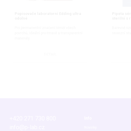
Popisovače laboratorní Edding ultra
Pipeta sé
odolné
sterilní 
Pro permanentní značení téměř všech
Barevně ozn
povrchů, ideální pro tmavé a transparentní
reverzní st
materiály
DETAIL
+420 271 730 800
Info
info@p-lab.cz
Novinky