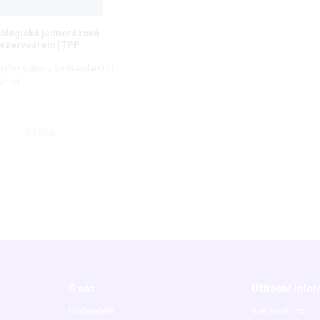
rologická jednorázová
s rezervoárem│TPP
ačené pipety se standardní i
upnicí
DETAIL
O nás
Užitečné info
Dodavatelé
Vše o nákupu