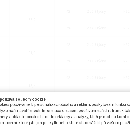
42
2 až 3 týdny
N92
33,9
126
2 až 3 týdny
N92
42
2 až 3 týdny
N92
21,0
126
2 až 3 týdny
N92
42
2 až 3 týdny
N92
15,4
126
2 až 3 týdny
N92
používá soubory cookie.
kies používáme k personalizaci obsahu a reklam, poskytování funkcí so
lýze naší návštěvnosti. Informace o vašem používání našich stránek tak
42
2 až 3 týdny
N92
nery v oblasti sociálních médií, reklamy a analýzy, kteří je mohou kombi
10,6
ormacemi, které jste jim poskytli, nebo které shromáždili při vašem použív
126
2 až 3 týdny
N92