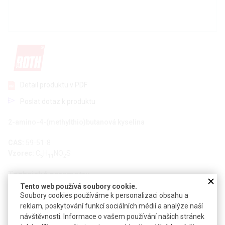
Detail produktu v PDF
Poslat dotaz k produktu
2-amino-4-(methylthio)butanová kyselina
CAS:
59-51-8
Vzorec:
C
H
NO
S
5
11
2
Technické parametry
Tento web používá soubory cookie.
Molekulová hmotnost
149,21
Soubory cookies používáme k personalizaci obsahu a
reklam, poskytování funkcí sociálních médií a analýze naší
Teplota skladování
+4 °C
návštěvnosti. Informace o vašem používání našich stránek