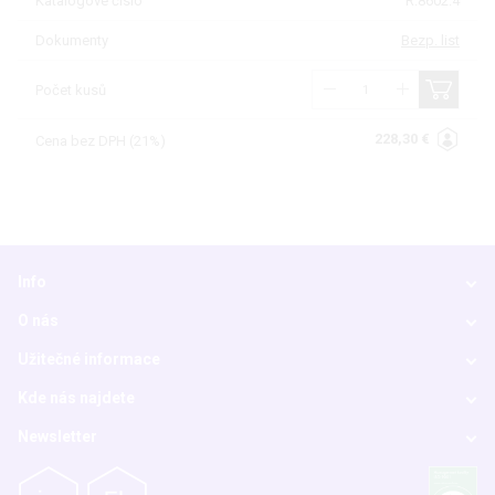
Katalogové číslo
R.8602.4
Dokumenty
Bezp. list
Počet kusů
228,30 €
Cena bez DPH (21%)
Info
O nás
Užitečné informace
Kde nás najdete
Newsletter