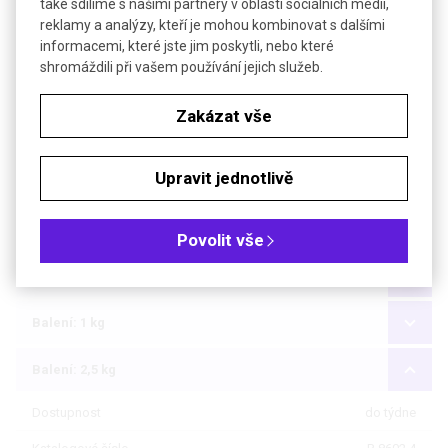
také sdílíme s našimi partnery v oblasti sociálních médií,
reklamy a analýzy, kteří je mohou kombinovat s dalšími
Soubory ke stažení
informacemi, které jste jim poskytli, nebo které
shromáždili při vašem používání jejich služeb.
Objednávková tabulka
Zakázat vše
Kč
€
Upravit jednotlivě
Čistota: min 99%, pro biochemii
Balení: 100 g
Povolit vše
Balení: 500 g
Balení: 1 kg
Balení: 2,5 kg
Dostupnost
do týdne