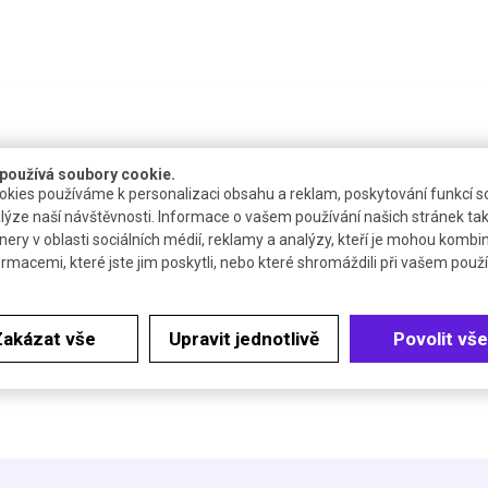
používá soubory cookie.
kies používáme k personalizaci obsahu a reklam, poskytování funkcí so
lýze naší návštěvnosti. Informace o vašem používání našich stránek tak
nery v oblasti sociálních médií, reklamy a analýzy, kteří je mohou kombi
Dostupnost
Katalogové číslo
Cena 
ormacemi, které jste jim poskytli, nebo které shromáždili při vašem použív
4 až 6 týdnů
R.7051.4
Zakázat vše
Upravit jednotlivě
Povolit vše