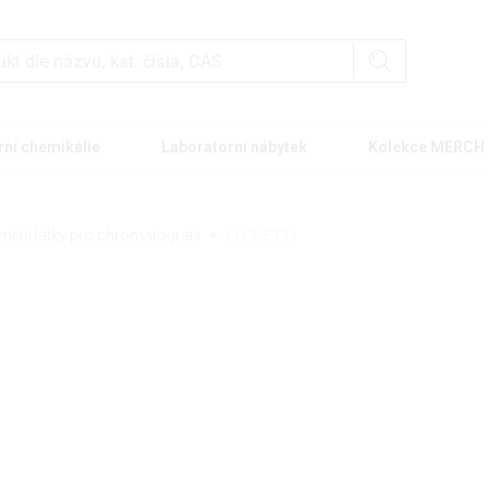
rní chemikálie
Laboratorní nábytek
Kolekce MERCH
enční látky pro chromatografii
FLORETIN