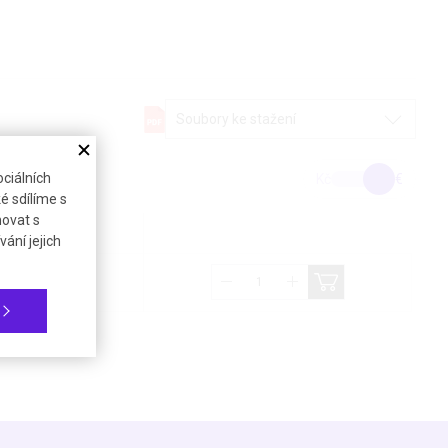
Soubory ke stažení
ciálních
Kč
€
é sdílíme s
novat s
bez DPH (21%)
ání jejich
410,68 €