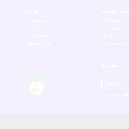
O nás
Užitečné info
Dodavatelé
Vše o nákupu
Kariéra
Ke stažení
Lidé a kontakty
Obchodní podmí
Historie P-LAB
Zásady zpracová
Newsletter
Souhlasím se zpr