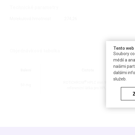
Technické parametry
Molekulová hmotnost
274,26
Tento web 
Objednávková tabulka
Soubory coo
médií a ana
našimi part
Balení
Čistota
dalšími inf
služeb.
®
ROTICHROM
HPLC min 99 %
50 mg
referenční látka pro HPLC