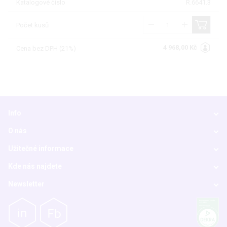
Katalogové číslo
R.6641.3
Počet kusů
4 968,00 Kč
Cena bez DPH (21%)
Info
O nás
Užitečné informace
Kde nás najdete
Newsletter