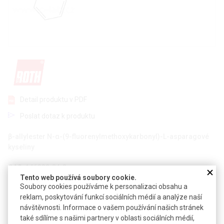
Detail produktu v PDF
Poslat dotaz k produktu
β-allylester N-α-(9-fluorenylmethoxykarbonyl)-L-asparagové
kyseliny
CAS:
146982-24-3
Tento web používá soubory cookie.
Vzorec:
C
H
NO
22
21
6
Soubory cookies používáme k personalizaci obsahu a
reklam, poskytování funkcí sociálních médií a analýze naší
Technické parametry
návštěvnosti. Informace o vašem používání našich stránek
Molekulová hmotnost
395,4
také sdílíme s našimi partnery v oblasti sociálních médií,