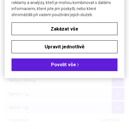
reklamy a analýzy, kteří je mohou kombinovat s dalšími
Teplota skladování
+4 °C
informacemi, které jste jim poskytli, nebo které
shromáždili při vašem používání jejich služeb.
Soubory ke stažení
Zakázat vše
Objednávková tabulka
Upravit jednotlivě
Kč
€
Povolit vše
Čistota: min 98,5 %, pro biochemii
Balení: 500 mg
Balení: 1 g
Balení: 5 g
Dostupnost
4 až 6 týdnů