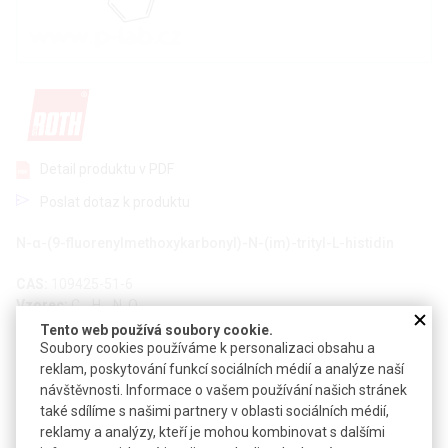
Detail produktu v PDF
Poslat dotaz k produktu
N-α-(9-fluorenylmethoxykarbonyl)-N-(im)-trityl-L-histidin
CAS:
109425-51-6
Vzorec:
C
H
N
O
40
33
3
4
Tento web používá soubory cookie.
Technické parametry
Soubory cookies používáme k personalizaci obsahu a
reklam, poskytování funkcí sociálních médií a analýze naší
Molekulová hmotnost
619,71
návštěvnosti. Informace o vašem používání našich stránek
také sdílíme s našimi partnery v oblasti sociálních médií,
Teplota skladování
+4 °C
reklamy a analýzy, kteří je mohou kombinovat s dalšími