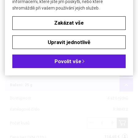
informacemi, které jste jim poskytli, nebo které
shromáždili při vašem používání jejich služeb.
Soubory ke stažení
Zakázat vše
Objednávková tabulka
Kč
€
Upravit jednotlivě
Čistota: min 97 %, pro biochemii
Povolit vše
Balení: 5 g
Balení: 25 g
Dostupnost
4 až 6 týdnů
Katalogové číslo
R.8843.2
Počet kusů
114,65 €
Cena bez DPH (21%)