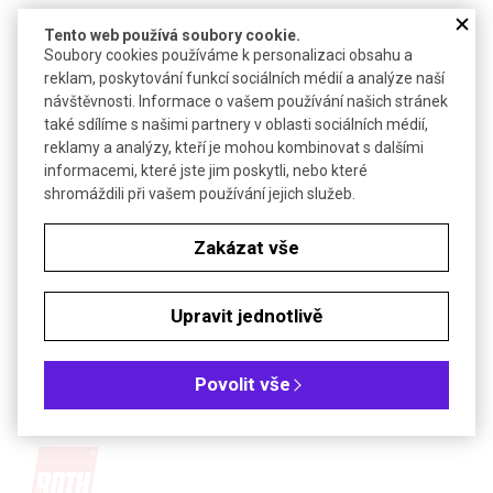
Tento web používá soubory cookie.
HYDROGENCITRONAN AMONNÝ
Soubory cookies používáme k personalizaci obsahu a
reklam, poskytování funkcí sociálních médií a analýze naší
návštěvnosti. Informace o vašem používání našich stránek
také sdílíme s našimi partnery v oblasti sociálních médií,
reklamy a analýzy, kteří je mohou kombinovat s dalšími
informacemi, které jste jim poskytli, nebo které
Poslat dotaz k produktu
shromáždili při vašem používání jejich služeb.
Objednávková tabulka
Zakázat vše
Kč
€
Upravit jednotlivě
Čistota: p.a.
Povolit vše
HYDROGENCITRONAN AMONNÝ