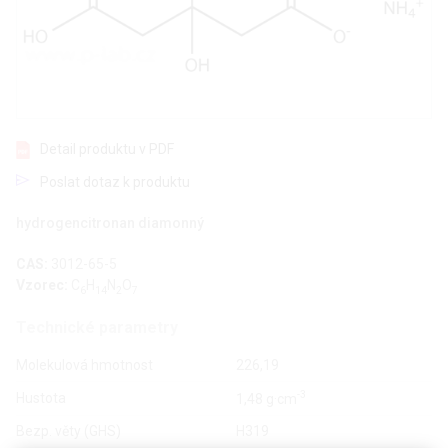
Detail produktu v PDF
Poslat dotaz k produktu
hydrogencitronan diamonný
CAS:
3012-65-5
Vzorec:
C
H
N
O
6
14
2
7
Technické parametry
Molekulová hmotnost
226,19
-3
Hustota
1,48 g·cm
Bezp. věty (GHS)
H319