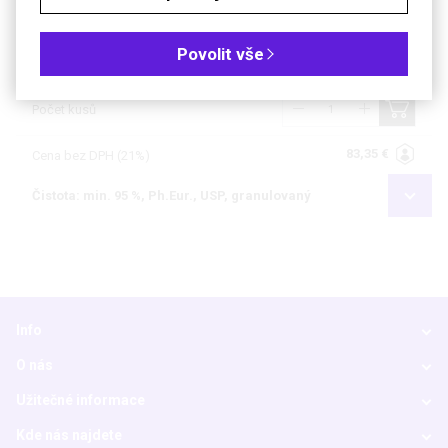
Katalogové číslo
R.9453.3
Povolit vše
Dokumenty
Bezp. list
Počet kusů
83,35 €
Cena bez DPH (21%)
Čistota: min. 95 %, Ph.Eur., USP, granulovaný
Info
O nás
Užitečné informace
Kde nás najdete