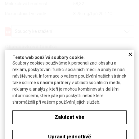
Molekulová hmotnost
58,32
Rozpustnost ve vodě
8,75 mg/l při 20,1 °C
Soubory ke stažení
Objednávková tabulka
Tento web používá soubory cookie.
Kč
€
Soubory cookies používáme k personalizaci obsahu a
reklam, poskytování funkcí sociálních médií a analýze naší
návštěvnosti. Informace o vašem používání našich stránek
Čistota: min. 95 %, Ph.Eur.
také sdílíme s našimi partnery v oblasti sociálních médií,
reklamy a analýzy, kteří je mohou kombinovat s dalšími
Balení: 100 g
informacemi, které jste jim poskytli, nebo které
shromáždili při vašem používání jejich služeb.
Balení: 500 g
Zakázat vše
Balení: 1 kg
Upravit jednotlivě
Dostupnost
4 až 6 týdnů