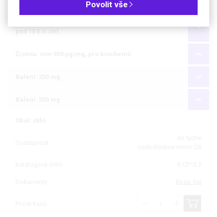
Povolit vše
®
Čistota: roztok 50 mg/ml, sterilní CELLPURE
endotoxiny
pod 10 E.U./ml
Čistota: min 950 µg/mg, pro biochemii
Balení: 250 mg
Balení: 500 mg
Obal: sklo
do týdne
Dostupnost
nedodáváme mimo ČR
Katalogové číslo
R.CP13.2
Dokumenty
Bezp. list
Počet kusů