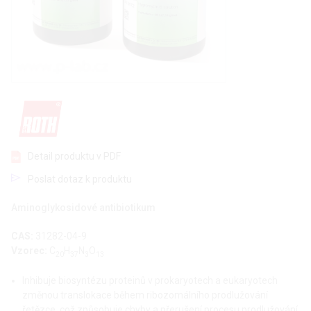
Detail produktu v PDF
Poslat dotaz k produktu
Aminoglykosidové antibiotikum
CAS:
31282-04-9
Vzorec:
C
H
N
O
20
37
3
13
Inhibuje biosyntézu proteinů v prokaryotech a eukaryotech
změnou translokace během ribozomálního prodlužování
řetězce, což způsobuje chyby a přerušení procesu prodlužování