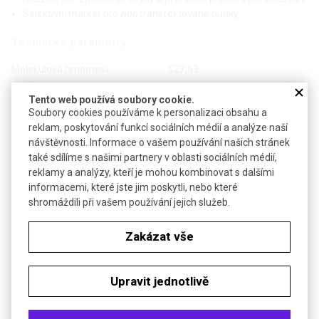
Selektivní marker pro
hph
transfektované buňky
Technické parametry
Molekulová hmotnost
527,53
Pracovní roztok
20-1000 µg/ml
Tento web používá soubory cookie.
Soubory cookies používáme k personalizaci obsahu a
H300+H310+H330-H318-H334-
Bezp. věty (GHS)
reklam, poskytování funkcí sociálních médií a analýze naší
H317
návštěvnosti. Informace o vašem používání našich stránek
Teplota skladování
+4 °C
také sdílíme s našimi partnery v oblasti sociálních médií,
reklamy a analýzy, kteří je mohou kombinovat s dalšími
informacemi, které jste jim poskytli, nebo které
Soubory ke stažení
shromáždili při vašem používání jejich služeb.
Objednávková tabulka
Zakázat vše
Kč
€
Upravit jednotlivě
Čistota: roztok 50 mg/ml v PBS, sterilní BioScience-
Grade, v láhvi se septem