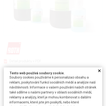
Detail produktu v PDF
Poslat dotaz k produktu
Tento web používá soubory cookie.
Soubory cookies používáme k personalizaci obsahu a
Kolorimetrický test pro detekci a kvantifikaci proteinů
reklam, poskytování funkcí sociálních médií a analýze naší
(PCA/Biuretova reakce)
návštěvnosti. Informace o vašem používání našich stránek
také sdílíme s našimi partnery v oblasti sociálních médií,
Ekvivalent k BCA testu
reklamy a analýzy, kteří je mohou kombinovat s dalšími
Velmi snadná manipulace
informacemi, které jste jim poskytli, nebo které
Vysoká odolnost vůči detergentům, solím a alkoholům