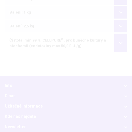
Balení: 1 kg
Balení: 2,5 kg
®
Čistota: min 99 %, CELLPURE
, pro buněčné kultury a
biochemii (endotoxiny max 50,0 E.U./g)
Info
O nás
Užitečné informace
Kde nás najdete
Newsletter