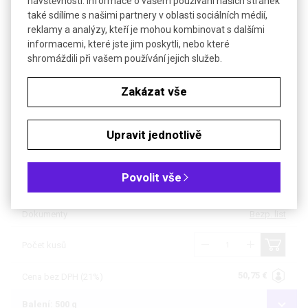
návštěvnosti. Informace o vašem používání našich stránek
také sdílíme s našimi partnery v oblasti sociálních médií,
Objednávková tabulka
reklamy a analýzy, kteří je mohou kombinovat s dalšími
informacemi, které jste jim poskytli, nebo které
shromáždili při vašem používání jejich služeb.
Kč
€
Zakázat vše
Čistota: min 99 %, USP, pro biochemii
Upravit jednotlivě
Balení: 100 g
Dostupnost
4 až 6 týdnů
Povolit vše
Katalogové číslo
R.3772.1
Dokumenty
Bezp. list
Počet kusů
50,75 €
Cena bez DPH (21%)
Balení: 500 g