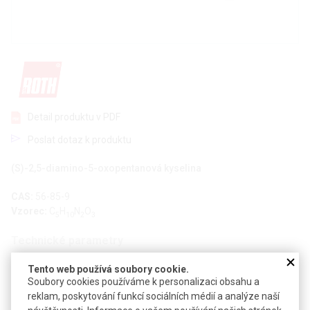
Detail produktu v PDF
Poslat dotaz k produktu
(S)-2,5-diamino-5-oxopentanová kyselina
CAS:
56-85-9
Vzorec:
C
H
N
O
5
10
2
3
Technické parametry
Molekulová hmotnost
146,2
Tento web používá soubory cookie.
Soubory cookies používáme k personalizaci obsahu a
reklam, poskytování funkcí sociálních médií a analýze naší
Soubory ke stažení