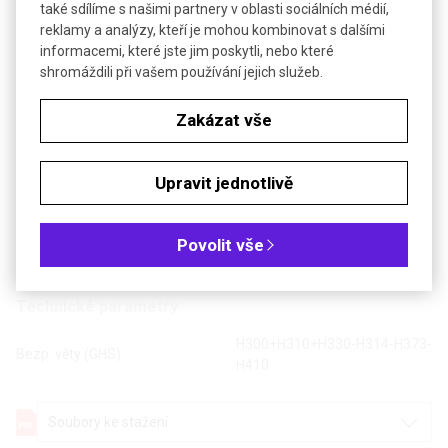
také sdílíme s našimi partnery v oblasti sociálních médií,
Čistota: ke stanovení amoniaku
reklamy a analýzy, kteří je mohou kombinovat s dalšími
informacemi, které jste jim poskytli, nebo které
shromáždili při vašem používání jejich služeb.
NESSLEROVO ČINIDLO
Zakázat vše
Upravit jednotlivě
Povolit vše
Poslat dotaz k produktu
Technické parametry
H300+H310+H330-H314-H373-
Bezp. věty (GHS)
H410
Soubory ke stažení