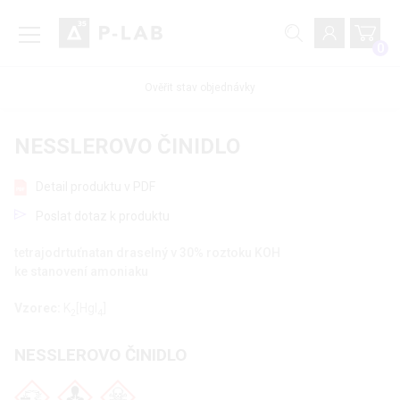
0
Ověřit stav objednávky
NESSLEROVO ČINIDLO
Detail produktu v PDF
Poslat dotaz k produktu
tetrajodrtuťnatan draselný v 30% roztoku KOH
ke stanovení amoniaku
Vzorec:
K
[HgI
]
2
4
NESSLEROVO ČINIDLO