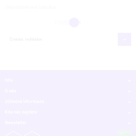
Objednávková tabulka
Kč
€
Čistota: indikátor
Info
O nás
Užitečné informace
Kde nás najdete
Newsletter