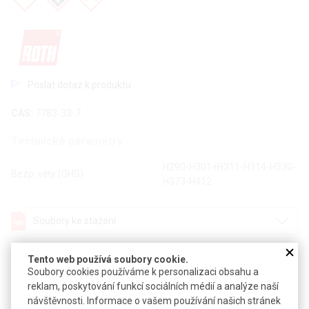
Poslat dotaz k produktu
CAS:
7783-33-7
Technické parametry
H290-H301+H311-H314-H330-
Bezp. věty (GHS)
H373-H412
Soubory ke stažení
Objednávková tabulka
Tento web používá soubory cookie.
Soubory cookies používáme k personalizaci obsahu a
reklam, poskytování funkcí sociálních médií a analýze naší
Kč
€
návštěvnosti. Informace o vašem používání našich stránek