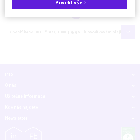
Povolit vše
Kč
€
®
Specifikace: ROTI
Star, 1 000 µg/g v uhlovodíkovém oleji
Info
O nás
Užitečné informace
Kde nás najdete
Newsletter