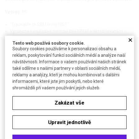
Vzorec:
Pb
"Traceable to SRM from NIST"
Vyrobeno v souladu s normou ISO 17034 v akreditovaném
prostředí
Tento web používá soubory cookie.
Testováno v laboratoři akreditované podle normy ISO/IEC
Soubory cookies používáme k personalizaci obsahu a
17025
reklam, poskytování funkcí sociálních médií a analýze naší
návštěvnosti. Informace o vašem používání našich stránek
Technické parametry
také sdílíme s našimi partnery v oblasti sociálních médií,
reklamy a analýzy, kteří je mohou kombinovat s dalšími
Koncentrace
1 000 µg/g
informacemi, které jste jim poskytli, nebo které
Bezp.věty (GHS)
H304
shromáždili při vašem používání jejich služeb.
Garantovaná čistota
± 10 µg/g
Zakázat vše
Expirace
12 měsíců neotevřená lahev
Upravit jednotlivě
Soubory ke stažení
Objednávková tabulka