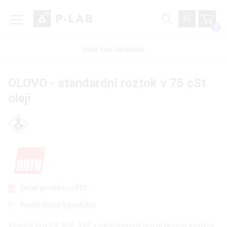
0
Ověřit stav objednávky
OLOVO - standardní roztok v 75 cSt
oleji
Detail produktu v PDF
Poslat dotaz k produktu
Vhodné pro ICP, RDE, XRF a další metody pro prvkovou analýzu