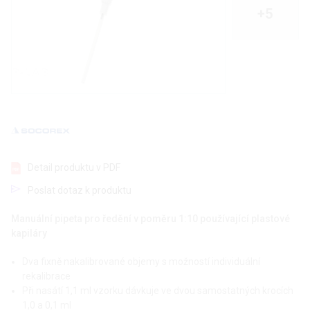
+5
Detail produktu v PDF
Poslat dotaz k produktu
Manuální pipeta pro ředění v poměru 1:10 používající plastové
kapiláry
Dva fixně nakalibrované objemy s možností individuální
rekalibrace
Při nasátí 1,1 ml vzorku dávkuje ve dvou samostatných krocích
1,0 a 0,1 ml