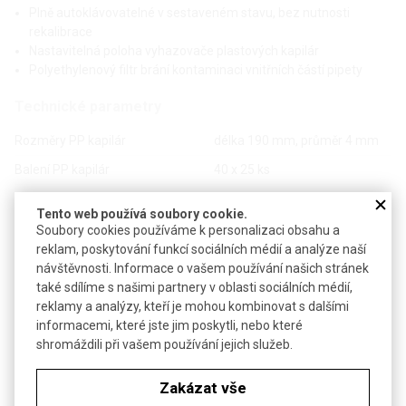
Plně autoklávovatelné v sestaveném stavu, bez nutnosti
rekalibrace
Nastavitelná poloha vyhazovače plastových kapilár
Polyethylenový filtr brání kontaminaci vnitřních částí pipety
Technické parametry
Rozměry PP kapilár
délka 190 mm, průměr 4 mm
Balení PP kapilár
40 x 25 ks
Balení PE filtrů
100 ks
Tento web používá soubory cookie.
Záruka
36 měsíců
Soubory cookies používáme k personalizaci obsahu a
reklam, poskytování funkcí sociálních médií a analýze naší
Upřesnění záruky
nevztahuje se na příslušenství
návštěvnosti. Informace o vašem používání našich stránek
také sdílíme s našimi partnery v oblasti sociálních médií,
reklamy a analýzy, kteří je mohou kombinovat s dalšími
informacemi, které jste jim poskytli, nebo které
Reprodukovatelnost pro objem 1 ml
Reprodukovatel
shromáždili při vašem používání jejich služeb.
< ±0,5 %
< ±2,0 %
Zakázat vše