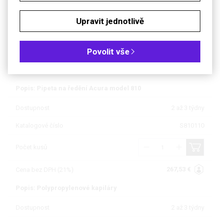
Soubory ke stažení
Upravit jednotlivě
Objednávková tabulka
Povolit vše
Kč
€
Popis: Pipeta na ředění Acura model 810
Dostupnost
2 až 3 týdny
Katalogové číslo
S810110
Počet kusů
267,53 €
Cena bez DPH (21%)
Popis: Polypropylenové kapiláry
Dostupnost
2 až 3 týdny