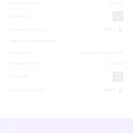
Katalogové číslo
S313110
Počet kusů
70,53 €
Cena bez DPH (21%)
Popis: PE ochranné filtry
Dostupnost
skladem: méně než 5 bal.
Katalogové číslo
S322810
Počet kusů
40,07 €
Cena bez DPH (21%)
Info