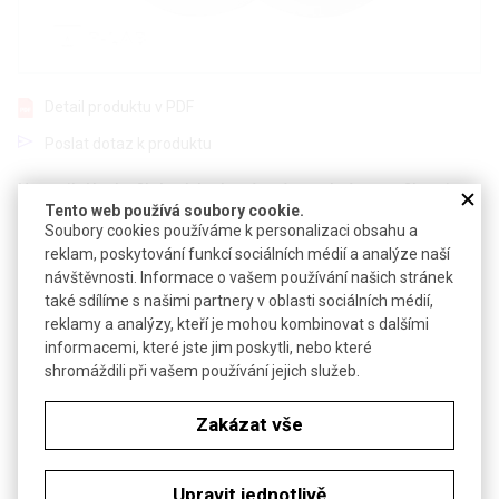
Detail produktu v PDF
Poslat dotaz k produktu
Nesterilní hydrofilní polykarbonátové membrány pro filtraci
Tento web používá soubory cookie.
vodných roztoků a stanovení AOX
Soubory cookies používáme k personalizaci obsahu a
reklam, poskytování funkcí sociálních médií a analýze naší
Membrány se slabou vazbou proteinů a malou odolností vůči
návštěvnosti. Informace o vašem používání našich stránek
organickým rozpouštědlům
také sdílíme s našimi partnery v oblasti sociálních médií,
Filtry pro záchyt buněk ve vodných roztocích, mikrobiologické
reklamy a analýzy, kteří je mohou kombinovat s dalšími
analýzy a stanovení halogenovaných organických sloučenin
informacemi, které jste jim poskytli, nebo které
shromáždili při vašem používání jejich služeb.
Technické parametry
Materiál
polykarbonát
Zakázat vše
Teplotní stabilita
max 140°C
Upravit jednotlivě