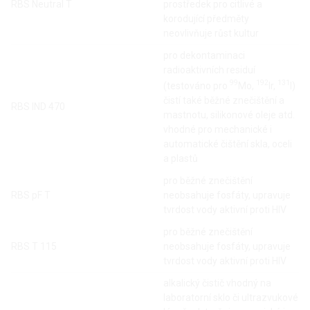
RBS Neutral T
prostředek pro citlivé a
korodující předměty
neovlivňuje růst kultur
pro dekontaminaci
radioaktivních residuí
99
192
131
(testováno pro
Mo,
Ir,
I)
čistí také běžné znečištění a
RBS IND 470
mastnotu, silikonové oleje atd.
vhodné pro mechanické i
automatické čištění skla, oceli
a plastů
pro běžné znečištění
RBS pF T
neobsahuje fosfáty, upravuje
tvrdost vody aktivní proti HIV
pro běžné znečištění
RBS T 115
neobsahuje fosfáty, upravuje
tvrdost vody aktivní proti HIV
alkalický čistič vhodný na
laboratorní sklo či ultrazvukové