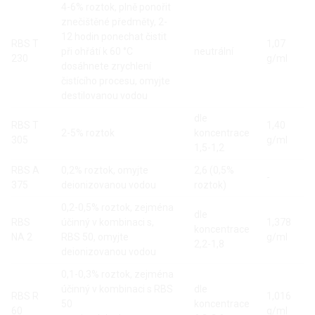
4-6% roztok, plně ponořit
znečištěné předměty, 2-
12 hodin ponechat čistit
RBS T
1,07
při ohřátí k 60 °C
neutrální
230
g/ml
dosáhnete zrychlení
čistícího procesu, omyjte
destilovanou vodou
dle
RBS T
1,40
2-5% roztok
koncentrace
305
g/ml
1,5-1,2
RBS A
0,2% roztok, omyjte
2,6 (0,5%
-
375
deionizovanou vodou
roztok)
0,2-0,5% roztok, zejména
dle
RBS
účinný v kombinaci s,
1,378
koncentrace
NA 2
RBS 50, omyjte
g/ml
2,2-1,8
deionizovanou vodou
0,1-0,3% roztok, zejména
účinný v kombinaci s RBS
dle
RBS R
1,016
50
koncentrace
60
g/ml