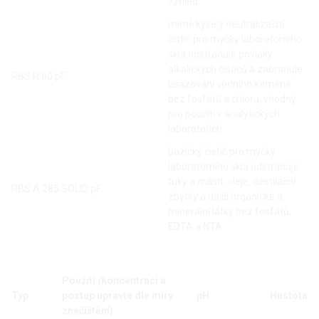
vzhled
mírně kyselý neutralizační
čistič pro myčky laboratorního
skla odstraňuje povlaky
alkalických čističů a zabraňuje
RBS R 60 pF
usazování vodního kamene
bez fosfátů a chloru, vhodný
pro použití v analytických
laboratořích
bazický čistič pro myčky
laboratorního skla odstraňuje
tuky a masti, oleje, destilační
RBS A 285 SOLID pF
zbytky a další organické a
minerální látky bez fosfátů,
EDTA a NTA
Použití (koncentraci a
Typ
postup upravte dle míry
pH
Hustota
znečištění)