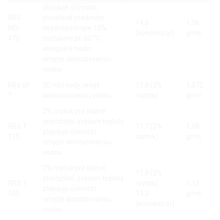
zlepšuje účinnost
RBS
ponořené předměty
14,0
1,06
IND
dekontaminujte 10%
(koncentrát)
g/ml
470
roztokem při 60 °C
alespoň 6 hodin
omyjte deionizovanou
vodou
RBS pF
20 ml/l vody, omýt
11,8 (2%
1,072
T
deionozovanou vodou
roztok)
g/ml
2% roztok pro běžné
znečištění, zvýšení teploty
RBS T
11,7 (2%
1,08
zlepšuje účinnost
115
roztok)
g/ml
omyjte deionizovanou
vodou
2% roztok pro běžné
11,8 (2%
znečištění, zvýšení teploty
RBS T
roztok)
1,12
zlepšuje účinnost
105
13,3
g/ml
omyjte deionizovanou
(koncentrát)
vodou