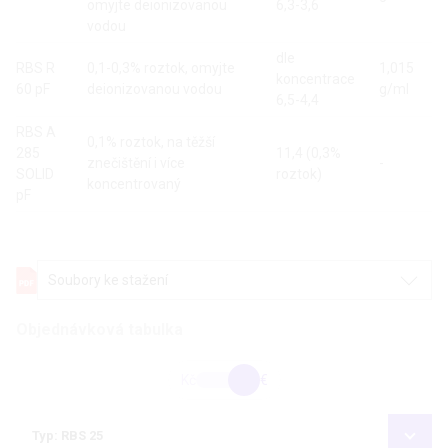
omyjte deionizovanou
6,3-3,6
vodou
dle
RBS R
0,1-0,3% roztok, omyjte
1,015
koncentrace
60 pF
deionizovanou vodou
g/ml
6,5-4,4
RBS A
0,1% roztok, na těžší
285
11,4 (0,3%
znečištění i více
-
SOLID
roztok)
koncentrovaný
pF
Soubory ke stažení
Objednávková tabulka
Kč
€
Typ: RBS 25