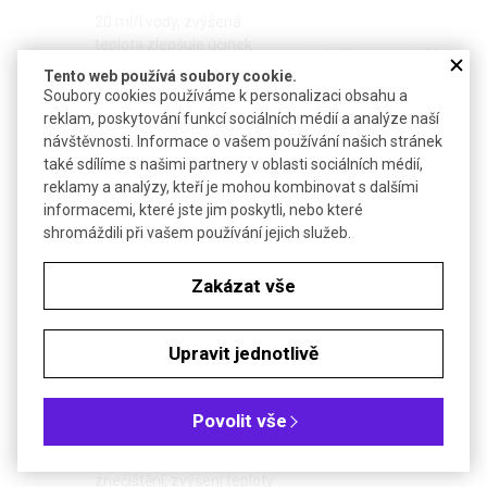
20 ml/l vody, zvýšená
teplota zlepšuje účinek
11,9 (2%
1,094
RBS 25
čištěné předměty ponořte
Tento web používá soubory cookie.
roztok)
g/ml
na 3 hodiny a omyjte
Soubory cookies používáme k personalizaci obsahu a
deionizovanou vodou
reklam, poskytování funkcí sociálních médií a analýze naší
návštěvnosti. Informace o vašem používání našich stránek
20 ml/l vody, omýt
11,5 (2%
1,07
RBS 35
také sdílíme s našimi partnery v oblasti sociálních médií,
deionozovanou vodou
roztok)
g/ml
reklamy a analýzy, kteří je mohou kombinovat s dalšími
ruční mytí 10 ml/l vody, v
informacemi, které jste jim poskytli, nebo které
myčce 3-5 ml/l vody,
shromáždili při vašem používání jejich služeb.
zejména účinný v
13,5
1,244
RBS 50
kombinaci s RBS NA 2
Zakázat vše
(koncentrát)
g/ml
a/nebo RBS R 60
omyjte deionizovanou
vodou
Upravit jednotlivě
RBS
4-6% roztok, omyjte
1,072
Neutral
neutrální
destilovanou vodou
g/ml
Povolit vše
T
2% roztok pro běžné
znečištění, zvýšení teploty