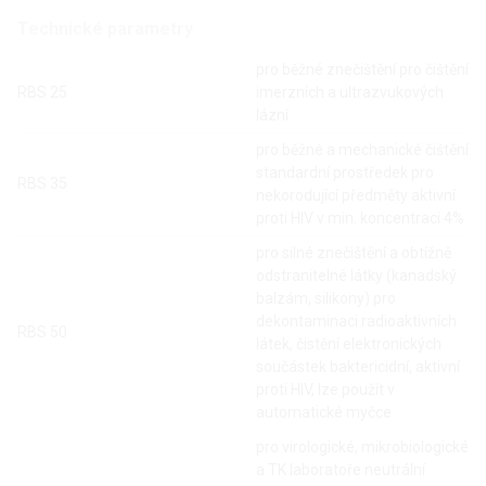
Technické parametry
pro běžné znečištění pro čištění
RBS 25
imerzních a ultrazvukových
lázní
pro běžné a mechanické čištění
standardní prostředek pro
RBS 35
nekorodující předměty aktivní
proti HIV v min. koncentraci 4%
pro silné znečištění a obtížně
odstranitelné látky (kanadský
balzám, silikony) pro
dekontaminaci radioaktivních
RBS 50
látek, čistění elektronických
součástek baktericidní, aktivní
proti HIV, lze použít v
automatické myčce
pro virologické, mikrobiologické
a TK laboratoře neutrální