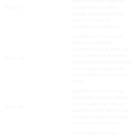
lázně odstraňuje organické i
RBS T 105
anorganické usazeniny,
povlaky a destilační zbytky
snadno omyvatelný,
nezanechává usazeniny
neutrální čistič vhodný pro
citlivé sklo, například
volumetrické, hliník, zinek, cín,
PS a PC nekorozivní a zcela
RBS T 230
biodegradovatelný vhodný pro
mikrobiologické laboratoře,
nemá negativní efekt na růst
kultur
kyselý laboratorní čistič pro
ruční čistění zejména vhodný
na odstranění tuků, olejů a
RBS T 305
usazenin ze skla také vhodný
pro čištění podlah, pracovních
povrchů a zvířecích klecí
čistič vhodný k prvnímu