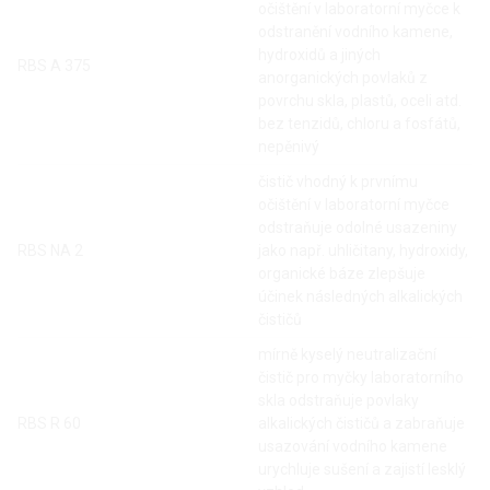
očištění v laboratorní myčce k
odstranění vodního kamene,
hydroxidů a jiných
RBS A 375
anorganických povlaků z
povrchu skla, plastů, oceli atd.
bez tenzidů, chloru a fosfátů,
nepěnivý
čistič vhodný k prvnímu
očištění v laboratorní myčce
odstraňuje odolné usazeniny
RBS NA 2
jako např. uhličitany, hydroxidy,
organické báze zlepšuje
účinek následných alkalických
čističů
mírně kyselý neutralizační
čistič pro myčky laboratorního
skla odstraňuje povlaky
RBS R 60
alkalických čističů a zabraňuje
usazování vodního kamene
urychluje sušení a zajistí lesklý