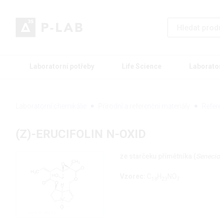
Laboratorní potřeby
Life Science
Laborato
Laboratorní chemikálie
Přírodní a referenční materiály
Refer
(Z)-ERUCIFOLIN N-OXID
ze starčeku přímětníka (
Senecio
Vzorec:
C
H
NO
18
23
7