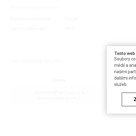
Technické parametry
Molekulová hmotnost
356,38
Teplota skladování
+4 °C
Tento web 
Soubory coo
Objednávková tabulka
médií a ana
našimi part
dalšími inf
Čistota
Balení
služeb.
®
ROTICHROM
HPLC min 97 %
5 mg
referenční látka pro HPLC