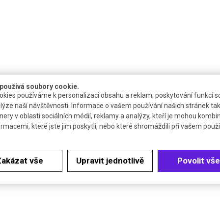
používá soubory cookie.
kies používáme k personalizaci obsahu a reklam, poskytování funkcí so
lýze naší návštěvnosti. Informace o vašem používání našich stránek tak
nery v oblasti sociálních médií, reklamy a analýzy, kteří je mohou kombi
ormacemi, které jste jim poskytli, nebo které shromáždili při vašem použív
Dostupnost
Katalogové číslo
Cena 
4 až 6 týdnů
R.1664.1
Zakázat vše
Upravit jednotlivě
Povolit vše