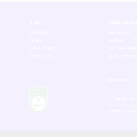
O nás
Užitečné info
Dodavatelé
Vše o nákupu
Kariéra
Ke stažení
Lidé a kontakty
Obchodní podmí
Historie P-LAB
Zásady zpracová
Newsletter
Souhlasím se zpr