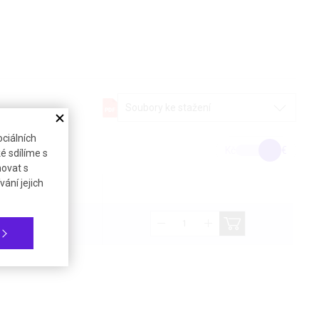
Soubory ke stažení
ciálních
Kč
€
é sdílíme s
novat s
ání jejich
bez DPH (21%)
650,67 €