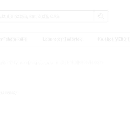
rní chemikálie
Laboratorní nábytek
Kolekce MERCH
enční látky pro chromatografii
(Z)-ERUCIFOLIN N-OXID
 jacobea
)