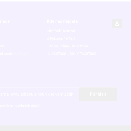
rmace
Kde nás najdete
City Park Hostivař
U Pekáren 1645/1
nky
102 00 Praha 10-Hostivař
ní osobních údajů
IČ: 63078601, DIČ: CZ63078601
acováním osobních údajů.