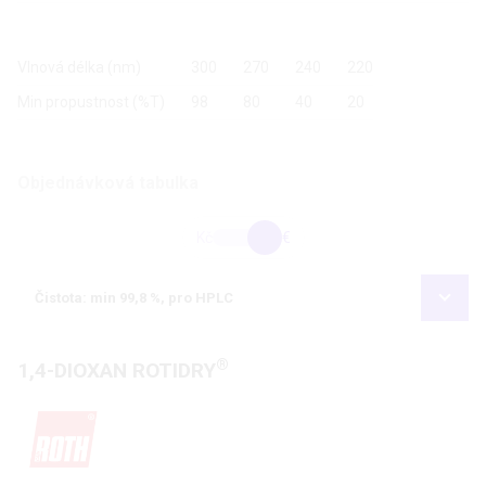
Vlnová délka (nm)
300
270
240
220
Min propustnost (%T)
98
80
40
20
Objednávková tabulka
Kč
€
Čistota: min 99,8 %, pro HPLC
®
1,4-DIOXAN ROTIDRY