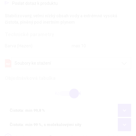
Poslat dotaz k produktu
Stabilizovaný, velmi nízký obsah vody a extrémně vysoká
čistota, plněný pod inertním plynem
Technické parametry
Barva (Hazen)
max 10
Soubory ke stažení
Objednávková tabulka
Kč
€
Čistota: min 99,8 %
Čistota: min 99 %, s molekulovými síty