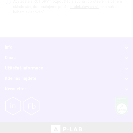
®
Aby zůstala ROTIDRY
rozpouštědla suchá i po otevření a během
skladování, doporučujeme použití
molekulových sít
jako sušidla
během skladování.
Info
O nás
Užitečné informace
Kde nás najdete
Newsletter