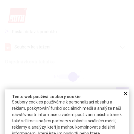
Poslat dotaz k produktu
Soubory ke stažení
Objednávková tabulka
Kč
€
Popis: min 99,5 %, pro syntézu
Tento web používá soubory cookie.
Soubory cookies používáme k personalizaci obsahu a
®
Popis: ROTIPURAN
min 99,5 % p.a., ACS, ISO, pro
reklam, poskytování funkcí sociálních médií a analýze naší
histologii
návštěvnosti. Informace o vašem používání našich stránek
také sdílíme s našimi partnery v oblasti sociálních médií,
reklamy a analýzy, kteří je mohou kombinovat s dalšími
Popis: ROTICHROM GC, referenční látka pro GC
informacemi, které jste jim poskytli, nebo které