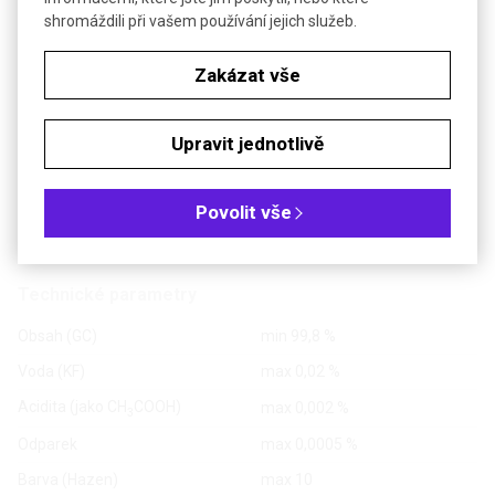
shromáždili při vašem používání jejich služeb.
®
1,4-DIOXAN ROTISOLV
HPLC
Zakázat vše
Upravit jednotlivě
Poslat dotaz k produktu
Povolit vše
Nestabilizovaný, filtrovaný přes 0,2µm membránový filtr, plněný
pod inertním plynem
Technické parametry
Obsah (GC)
min 99,8 %
Voda (KF)
max 0,02 %
Acidita (jako CH
COOH)
max 0,002 %
3
Odparek
max 0,0005 %
Barva (Hazen)
max 10