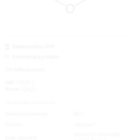
Detail produktu v PDF
Poslat dotaz k produktu
1,4-diethylendioxid
CAS:
123-91-1
Vzorec:
C
H
O
4
8
2
Technické parametry
Molekulová hmotnost
88,11
-3
Hustota
1,03 g·cm
H225-H351-H319-H335-
Bezp. věty (GHS)