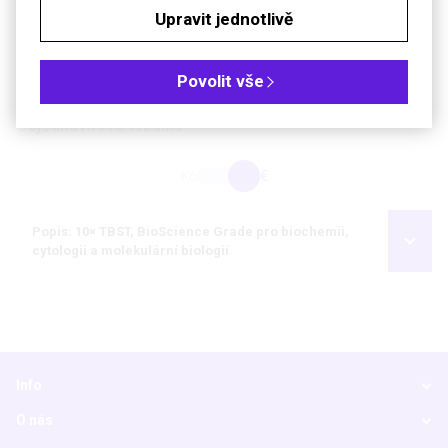
Upravit jednotlivě
pH
7,4 ±0,25
Soubory ke stažení
Povolit vše
Objednávková tabulka
Kč
€
Popis: 10× TBST, BioScience Grade pro biochemii,
cytologii a molekulární biologii
Info
O nás