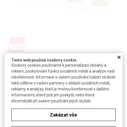
Detail produktu v PDF
Tento web používá soubory cookie.
Soubory cookies používáme k personalizaci obsahu a
Poslat dotaz k produktu
reklam, poskytování funkcí sociálních médií a analýze naší
návštěvnosti. Informace o vašem používání našich stránek
Roztok 10× TBST (Tris-Buffered Saline s Tween 20) sterilně
také sdílíme s našimi partnery v oblasti sociálních médií,
filtrovaný a sterilizovaný párou
reklamy a analýzy, kteří je mohou kombinovat s dalšími
informacemi, které jste jim poskytli, nebo které
Všestranný standardní roztok pro biochemické proteinové
shromáždili při vašem používání jejich služeb.
detekční systémy (doporučený pro AP-mediované detekční
systémy), cytologické barvení a molekulární aplikace
Zakázat vše
Technické parametry