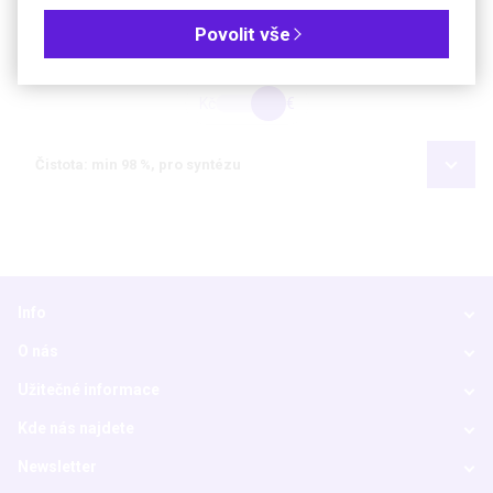
Povolit vše
Objednávková tabulka
Kč
€
Čistota: min 98 %, pro syntézu
Info
O nás
Užitečné informace
Kde nás najdete
Newsletter