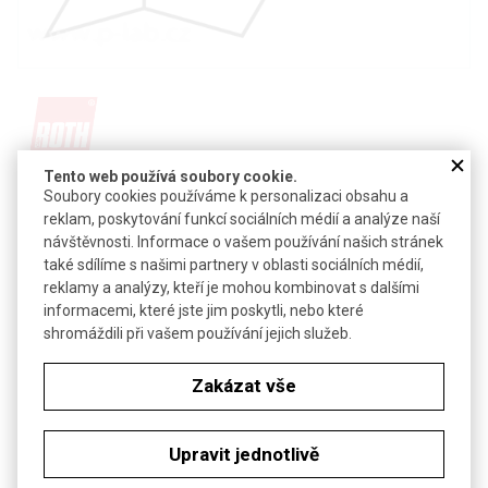
Tento web používá soubory cookie.
Detail produktu v PDF
Soubory cookies používáme k personalizaci obsahu a
reklam, poskytování funkcí sociálních médií a analýze naší
Poslat dotaz k produktu
návštěvnosti. Informace o vašem používání našich stránek
také sdílíme s našimi partnery v oblasti sociálních médií,
2-hydroxyadamantan
reklamy a analýzy, kteří je mohou kombinovat s dalšími
CAS:
700-57-2
informacemi, které jste jim poskytli, nebo které
Vzorec:
C
H
O
shromáždili při vašem používání jejich služeb.
10
16
Technické parametry
Zakázat vše
Molekulová hmotnost
152,24
Upravit jednotlivě
Soubory ke stažení