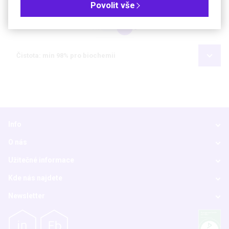
Objednávková tabulka
Povolit vše
Kč
€
Čistota: min 98% pro biochemii
Info
O nás
Užitečné informace
Kde nás najdete
Newsletter