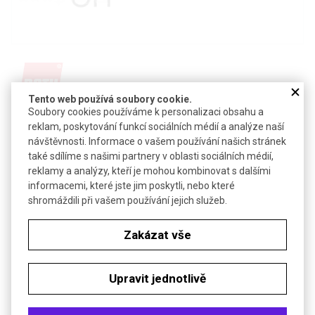
Tento web používá soubory cookie.
Soubory cookies používáme k personalizaci obsahu a
Detail produktu v PDF
reklam, poskytování funkcí sociálních médií a analýze naší
návštěvnosti. Informace o vašem používání našich stránek
Poslat dotaz k produktu
také sdílíme s našimi partnery v oblasti sociálních médií,
CAS:
533-67-5
reklamy a analýzy, kteří je mohou kombinovat s dalšími
Vzorec:
C
H
NO
informacemi, které jste jim poskytli, nebo které
5
10
4
shromáždili při vašem používání jejich služeb.
Technické parametry
Zakázat vše
Molekulová hmotnost
134,1
Upravit jednotlivě
Soubory ke stažení