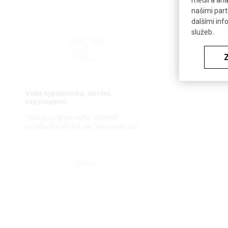
médií a ana
našimi part
dalšími inf
služeb.
Voda hypotonická, sterilní,
nepyrogenní
Voda pro přípravu pufrů, odpovídá
požadavkům Ph.Eur. pro "aqua purificata"
DETAIL