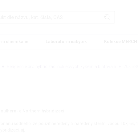
rní chemikálie
Laboratorní nábytek
Kolekce MERCH
Reagencie pro hybridizaci nukleových kyselin a blotování
20× SSC
outhern- a Northern hybridizaci
ronanu sodného lze použít neředěný či naředěný sterilní vodou 10×, 6×, 
bridizaci, aj.