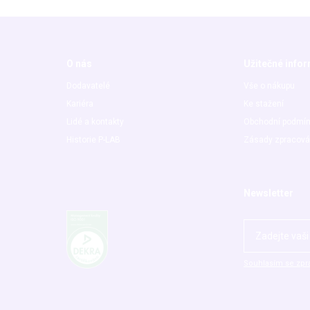
O nás
Užitečné info
Dodavatelé
Vše o nákupu
Kariéra
Ke stažení
Lidé a kontakty
Obchodní podmí
Historie P-LAB
Zásady zpracová
Newsletter
Souhlasím se zpr