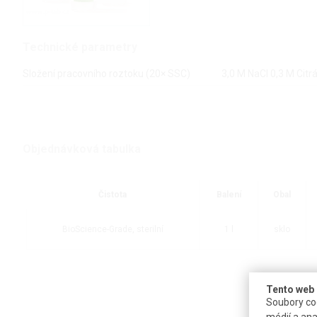
Technické parametry
Složení pracovního roztoku (20× SSC)
3,0 M NaCl 0,3 M Citr
Objednávková tabulka
Čistota
Balení
Obal
BioScience-Grade, sterilní
1 l
sklo
Tento web 
Soubory coo