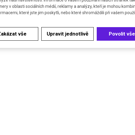
lýze naší návštěvnosti. Informace o vašem používání našich stránek tak
nery v oblasti sociálních médií, reklamy a analýzy, kteří je mohou kombi
ormacemi, které jste jim poskytli, nebo které shromáždili při vašem použív
Zakázat vše
Upravit jednotlivě
Povolit vše