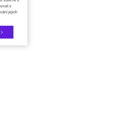
é sdílíme s
novat s
ání jejich