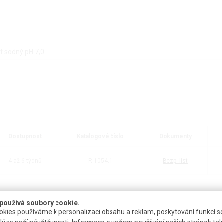
át sodný pH 7,0
Dostupnost
Katalogové číslo
Dokumenty
4 až 6 týdnů
R.1054.1
Bezp. list
používá soubory cookie.
kies používáme k personalizaci obsahu a reklam, poskytování funkcí so
PŘÍSLUŠENSTVÍ