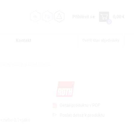
Přihlásit se
0,00 €
0
Kontakt
Ověřit stav objednávky
 Pufr zásobní Roti
®
-Stock
Detail produktu v PDF
Poslat dotaz k produktu
1× nebo 0,1× jako