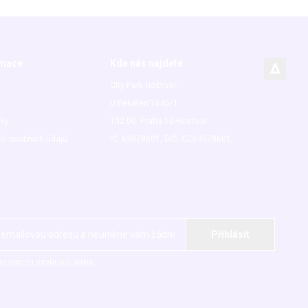
rmace
Kde nás najdete
City Park Hostivař
U Pekáren 1645/1
nky
102 00 Praha 10-Hostivař
ní osobních údajů
IČ: 63078601, DIČ: CZ63078601
acováním osobních údajů.