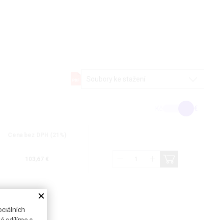
Soubory ke stažení
Kč
€
Cena bez DPH (21%)
103,67 €
ciálních