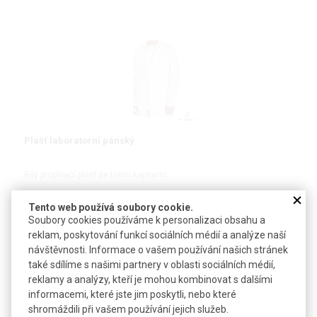
Plášť laboratorní pánský
Bílý propínací plášť se třemi kapsami
Tento web používá soubory cookie.
Soubory cookies používáme k personalizaci obsahu a
reklam, poskytování funkcí sociálních médií a analýze naší
DETAIL
návštěvnosti. Informace o vašem používání našich stránek
také sdílíme s našimi partnery v oblasti sociálních médií,
reklamy a analýzy, kteří je mohou kombinovat s dalšími
informacemi, které jste jim poskytli, nebo které
shromáždili při vašem používání jejich služeb.