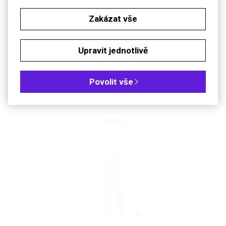
Zakázat vše
Upravit jednotlivě
Košile pánská s krátkým rukávem
Bílá propínací košile s jednou kapsou
Povolit vše
DETAIL