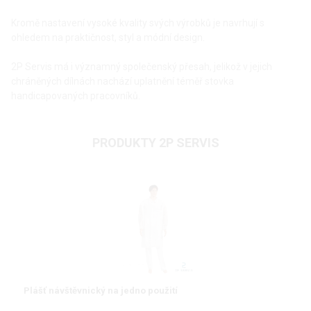
Kromě nastavení vysoké kvality svých výrobků je navrhují s
ohledem na praktičnost, styl a módní design.
2P Servis má i významný společenský přesah, jelikož v jejich
chráněných dílnách nachází uplatnění téměř stovka
handicapovaných pracovníků.
PRODUKTY 2P SERVIS
Plášť návštěvnický na jedno použití