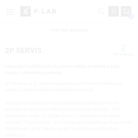
0
Ověřit stav objednávky
2P SERVIS
Laboratorní pláště, kalhoty, košile, mikiny a ručníky a další
osobní ochranné prostředky.
2P Servis s.r.o. je naším dodavatelem profesních ochranných
oděvů a zdravotnických ochranných pomůcek.
Jedná se o českého výrobce s dlouholetou tradicí, který své
produkty vyrábí s maximální péčí a důrazem na kvalitu. Tuto
skutečnost odráží i to, že jako první v Plzeňském kraji získali
certifikát "Česká kvalita". Jistě zcela opodstatněně, protože motto
"Kvalita není rarita", kterým se při výrobě řídí, je proto přímo
předurčuje.