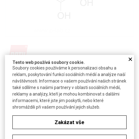
Tento web používá soubory cookie.
Soubory cookies používáme k personalizaci obsahu a
Detail produktu v PDF
reklam, poskytování funkcí sociálních médií a analýze naší
Poslat dotaz k produktu
návštěvnosti. Informace o vašem používání našich stránek
také sdílíme s našimi partnery v oblasti sociálních médií,
CAS:
139-85-5
reklamy a analýzy, kteří je mohou kombinovat s dalšími
Vzorec:
C
H
O
informacemi, které jste jim poskytli, nebo které
7
6
3
shromáždili při vašem používání jejich služeb.
Technické parametry
Zakázat vše
Molekulová hmotnost
138,12
Bezp. věty (GHS)
H315-H319-H335