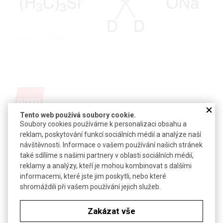
Tento web používá soubory cookie.
Soubory cookies používáme k personalizaci obsahu a
Detail produktu v PDF
reklam, poskytování funkcí sociálních médií a analýze naší
Poslat dotaz k produktu
návštěvnosti. Informace o vašem používání našich stránek
také sdílíme s našimi partnery v oblasti sociálních médií,
TSP-D4
reklamy a analýzy, kteří je mohou kombinovat s dalšími
Pro nukleární magnetickou rezonanci
informacemi, které jste jim poskytli, nebo které
shromáždili při vašem používání jejich služeb.
CAS:
24493-21-8
Vzorec:
(CH
)
SiCD
CD
COONa
3
3
2
2
Zakázat vše