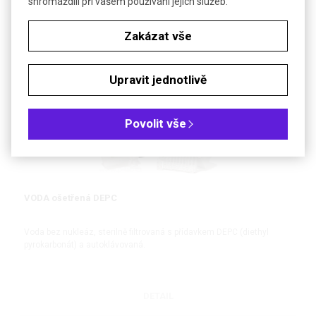
shromáždili při vašem používání jejich služeb.
Zakázat vše
PŘÍSLUŠENSTVÍ
Upravit jednotlivě
Povolit vše
VODA ošetřená DEPC
Voda bez nukleáz, sterilně filtrovaná s přídavkem DEPC (diethyl
pyrokarbonát) a autoklávovaná.
DETAIL