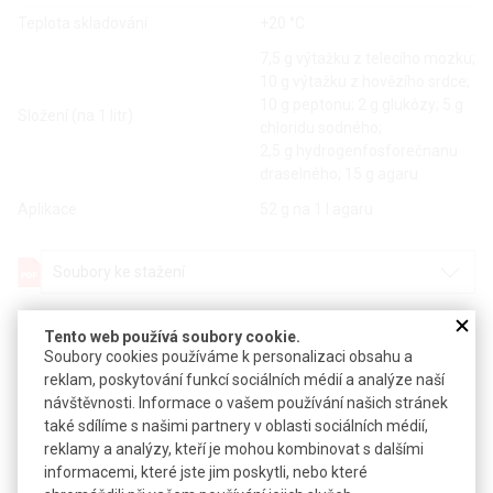
Teplota skladování
+20 °C
7,5 g výtažku z telecího mozku;
10 g výtažku z hovězího srdce;
10 g peptonu; 2 g glukózy; 5 g
Složení (na 1 litr)
chloridu sodného;
2,5 g hydrogenfosforečnanu
draselného; 15 g agaru
Aplikace
52 g na 1 l agaru
Soubory ke stažení
Objednávková tabulka
Tento web používá soubory cookie.
Soubory cookies používáme k personalizaci obsahu a
reklam, poskytování funkcí sociálních médií a analýze naší
Kč
€
návštěvnosti. Informace o vašem používání našich stránek
také sdílíme s našimi partnery v oblasti sociálních médií,
Popis: pro mikrobiologii
reklamy a analýzy, kteří je mohou kombinovat s dalšími
informacemi, které jste jim poskytli, nebo které
Synonymum: BHI Agar