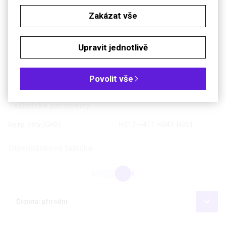
Zakázat vše
Upravit jednotlivě
Poslat dotaz k produktu
Povolit vše
CAS:
84650-59-9
Technické parametry
Bezp. věty (GHS)
H317-H411-H341-H351
Objednávková tabulka
Kč
€
Čistota: přírodní