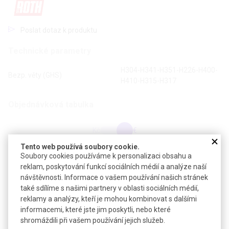
Poslat dotaz k produktu
Technické parametry
H304-H341-H351-H226-H400-
Bezp. věty (GHS)
H410-H315-H317
Objednávková tabulka
Kč
€
Tento web používá soubory cookie.
Soubory cookies používáme k personalizaci obsahu a
Čistota: syntetický
reklam, poskytování funkcí sociálních médií a analýze naší
návštěvnosti. Informace o vašem používání našich stránek
Akční cena platná do 30.9.2026
také sdílíme s našimi partnery v oblasti sociálních médií,
reklamy a analýzy, kteří je mohou kombinovat s dalšími
ANÝZOVÝ OLEJ PŘÍRODNÍ
informacemi, které jste jim poskytli, nebo které
shromáždili při vašem používání jejich služeb.