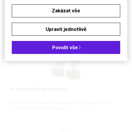
Zakázat vše
DETAIL
Upravit jednotlivě
Povolit vše
Kit barvicí dle Ziehl-Neelsena
Barvicí sada pro vizualizaci mykobakterií (např. bakterie TB) a
dalších acidorezistentních bakterií
DETAIL