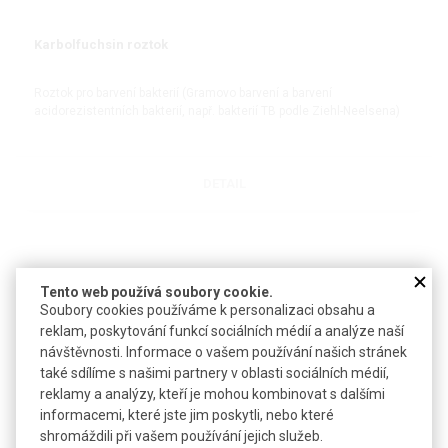
Karbolfuchsin roztok
Roztok pro barvení bakterií (Gramovo barvení a barvení
acidorezistentních bakterií, např. bakterií TB podle Ziehl-Neelsena)
DETAIL
Tento web používá soubory cookie.
Soubory cookies používáme k personalizaci obsahu a
reklam, poskytování funkcí sociálních médií a analýze naší
návštěvnosti. Informace o vašem používání našich stránek
také sdílíme s našimi partnery v oblasti sociálních médií,
reklamy a analýzy, kteří je mohou kombinovat s dalšími
Safranin roztok
informacemi, které jste jim poskytli, nebo které
shromáždili při vašem používání jejich služeb.
Pro Gramovo barvení