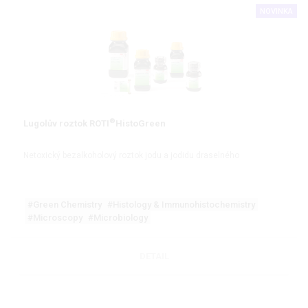
NOVINKA
®
Lugolův roztok ROTI
HistoGreen
Netoxický bezalkoholový roztok jodu a jodidu draselného
#Green Chemistry
#Histology & Immunohistochemistry
#Microscopy
#Microbiology
DETAIL