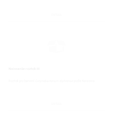
DETAIL
Neisserův roztok III
Roztok pro barvení
Corynebacterium diphteriae
podle Neissera
DETAIL