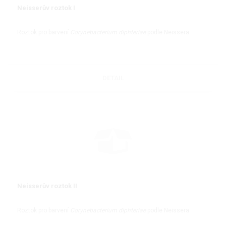
Neisserův roztok I
Roztok pro barvení
Corynebacterium diphteriae
podle Neissera
DETAIL
Neisserův roztok II
Roztok pro barvení
Corynebacterium diphteriae
podle Neissera