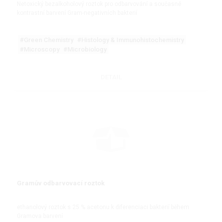
Netoxický bezalkoholový roztok pro odbarvování a současné
kontrastní barvení Gram-negativních bakterií
#Green Chemistry
#Histology & Immunohistochemistry
#Microscopy
#Microbiology
DETAIL
Gramův odbarvovací roztok
ethanolový roztok s 25 % acetonu k diferenciaci bakterií během
Gramova barvení