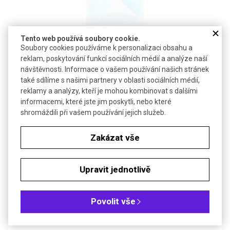
Tento web používá soubory cookie.
Soubory cookies používáme k personalizaci obsahu a
Termo chňapka Hot Hand
reklam, poskytování funkcí sociálních médií a analýze naší
návštěvnosti. Informace o vašem používání našich stránek
Termo silikonová chňapka pro uchopení horkých nádob
také sdílíme s našimi partnery v oblasti sociálních médií,
reklamy a analýzy, kteří je mohou kombinovat s dalšími
informacemi, které jste jim poskytli, nebo které
shromáždili při vašem používání jejich služeb.
DETAIL
Zakázat vše
Upravit jednotlivě
Povolit vše