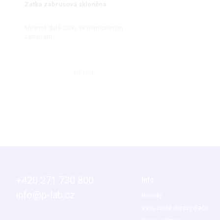
Zátka zábrusová skleněná
6hranné duté zátky se normovaným
zábrusem
DETAIL
+420 271 730 800
Info
info@p-lab.cz
Novinky
Vaše časté dotazy (FAQ)