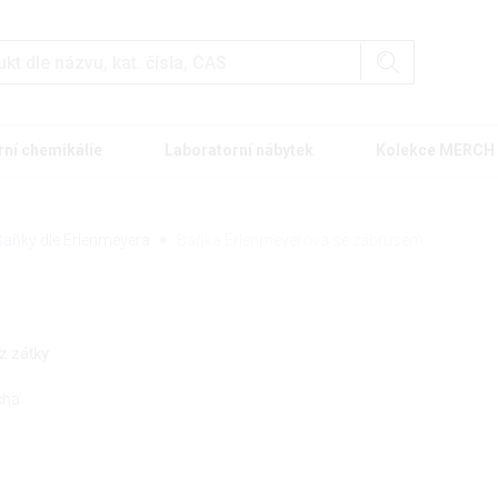
rní chemikálie
Laboratorní nábytek
Kolekce MERCH
Baňky dle Erlenmeyera
Baňka Erlenmeyerova se zábrusem
z zátky
cha