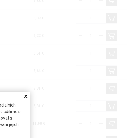
5,88 €
6,09 €
6,22 €
6,51 €
7,64 €
8,31 €
ciálních
8,31 €
é sdílíme s
novat s
11,98 €
ání jejich