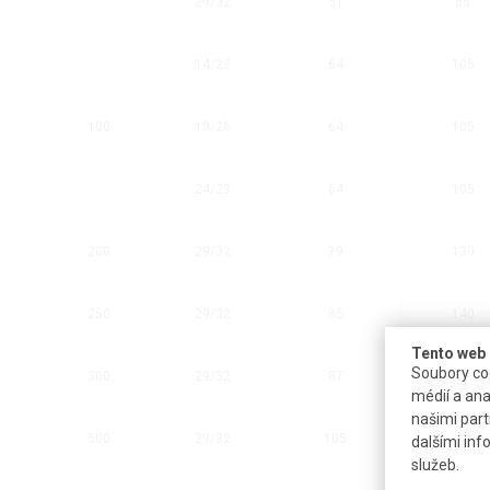
29/32
51
85
14/23
64
105
100
19/26
64
105
24/29
64
105
200
29/32
79
130
250
29/32
85
140
Tento web 
Soubory coo
300
29/32
87
155
médií a ana
našimi part
500
29/32
105
175
dalšími inf
služeb.