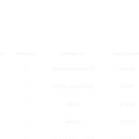
m)
Balení (ks)
Dostupnost
Katalogové čís
1
skladem: méně než 5 bal.
N120206
1
skladem: méně než 5 bal.
N120207
1
skladem
N120208
1
skladem
N120209