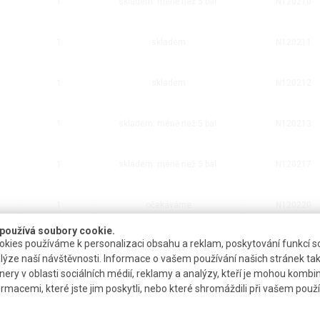
1
skladem: méně než 5 bal.
N120210
1
skladem
N120211
1
skladem
N120212
1
skladem: méně než 5 bal.
N120213
1
skladem: méně než 5 bal.
N120217
1
očekáváme
N120220
používá soubory cookie.
kies používáme k personalizaci obsahu a reklam, poskytování funkcí so
1
skladem
N120221
lýze naší návštěvnosti. Informace o vašem používání našich stránek tak
nery v oblasti sociálních médií, reklamy a analýzy, kteří je mohou kombi
1
skladem
N120223
ormacemi, které jste jim poskytli, nebo které shromáždili při vašem použív