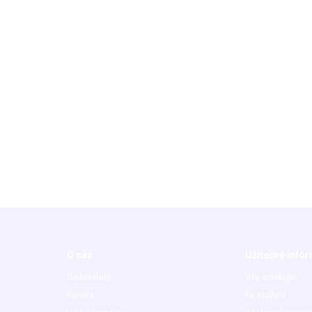
O nás
Užitečné info
Dodavatelé
Vše o nákupu
Kariéra
Ke stažení