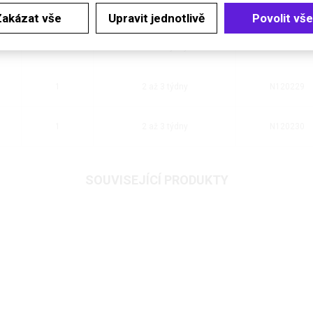
1
skladem: méně než 5 bal.
N120226
Zakázat vše
Upravit jednotlivě
Povolit vše
1
2 až 3 týdny
N120228
1
2 až 3 týdny
N120229
1
2 až 3 týdny
N120230
SOUVISEJÍCÍ PRODUKTY