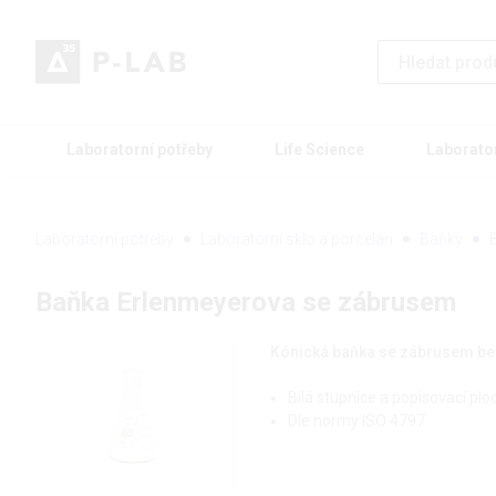
Laboratorní potřeby
Life Science
Laborato
Laboratorní potřeby
Laboratorní sklo a porcelán
Baňky
Baňka Erlenmeyerova se zábrusem
Kónická baňka se zábrusem be
Bílá stupnice a popisovací plo
Dle normy ISO 4797