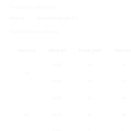
Technické parametry
Materiál
borosilikátové sklo 3.3
Objednávková tabulka
Objem (ml)
Zábrus NZ
Průměr (mm)
Výška (m
14/23
42
70
25
19/26
42
70
14/23
51
85
50
19/26
51
85