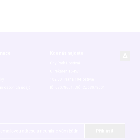
rmace
Kde nás najdete
City Park Hostivař
U Pekáren 1645/1
nky
102 00 Praha 10-Hostivař
ní osobních údajů
IČ: 63078601, DIČ: CZ63078601