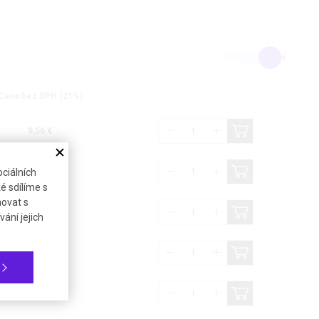
Kč
€
Cena bez DPH (21%)
9,56 €
10,98 €
ciálních
é sdílíme s
novat s
16,78 €
ání jejich
19,99 €
21,87 €