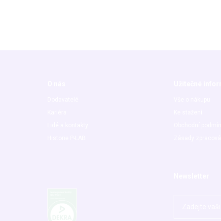
O nás
Užitečné info
Dodavatelé
Vše o nákupu
Kariéra
Ke stažení
Lidé a kontakty
Obchodní podmí
Historie P-LAB
Zásady zpracová
Newsletter