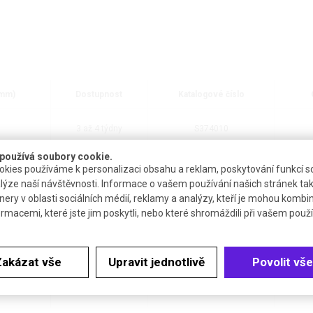
(mm)
Dostupnost
Katalogové číslo
3 až 4 týdny
S374010
používá soubory cookie.
3 až 4 týdny
S374025
kies používáme k personalizaci obsahu a reklam, poskytování funkcí so
lýze naší návštěvnosti. Informace o vašem používání našich stránek tak
nery v oblasti sociálních médií, reklamy a analýzy, kteří je mohou kombi
3 až 4 týdny
S374050
ormacemi, které jste jim poskytli, nebo které shromáždili při vašem použív
3 až 4 týdny
S374100
Zakázat vše
Upravit jednotlivě
Povolit vše
3 až 4 týdny
S374250