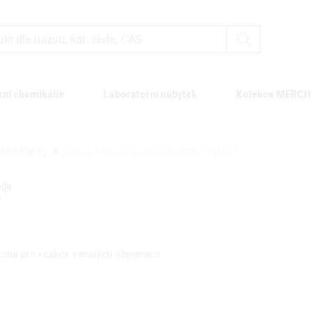
rní chemikálie
Laboratorní nábytek
Kolekce MERCH
Mikrobaňky
Baňka kapkovitá se zábrusem | SIMAX
®
®
X
odná pro reakce v malých objemech