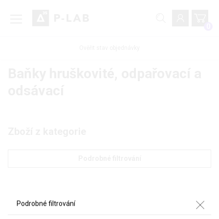
0
Ověřit stav objednávky
Baňky hruškovité, odpařovací a
odsávací
Zboží z kategorie
Podrobné filtrování
Podrobné filtrování