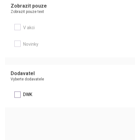
Zobrazit pouze
Zobrazit pouze text
V akci
®
Baňka odsávací se zábrusem | PYREX
Silnostěnná baňka s celoskleněnou nebo šroubovací olivkou a
Novinky
zábrusem pro vakuovou filtraci
DETAIL
Dodavatel
Vyberte dodavatele
DWK
®
Baňka odsávací | PYREX