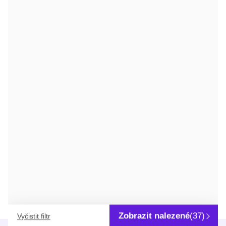
Baňka odpařovací pro rotační odparky | PYREX®
Baňka s velkým vnitřním povrchem pro rychlé odpařování
DETAIL
Zobrazit nalezené
(37)
Vyčistit filtr