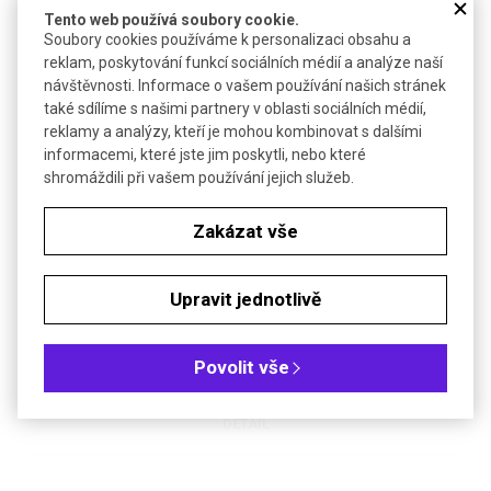
Tento web používá soubory cookie.
Soubory cookies používáme k personalizaci obsahu a
SOUVISEJÍCÍ PRODUKTY
reklam, poskytování funkcí sociálních médií a analýze naší
návštěvnosti. Informace o vašem používání našich stránek
také sdílíme s našimi partnery v oblasti sociálních médií,
reklamy a analýzy, kteří je mohou kombinovat s dalšími
informacemi, které jste jim poskytli, nebo které
shromáždili při vašem používání jejich služeb.
Zakázat vše
TM
Nádobka odběrová SpecTainer
II | SIMPORT
Upravit jednotlivě
Sterilní a nesterilní nádobky na vzorky se šroubovacím víčkem
Povolit vše
DETAIL