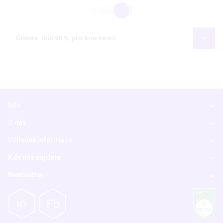
Kč
€
Čistota: min 98 %, pro biochemii
Info
O nás
Užitečné informace
Kde nás najdete
Newsletter