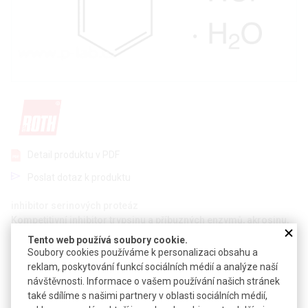
Detail produktu v PDF
Poslat dotaz k produktu
inhibitor serinových proteáz
Kompetitivní inhibitor trypsinu a příbuzných enzymů, akrosinu,
thrombinu a plasminu
Tento web používá soubory cookie.
Soubory cookies používáme k personalizaci obsahu a
CAS:
206752-36-5
reklam, poskytování funkcí sociálních médií a analýze naší
Vzorec:
C
H
N
. HCl . H
O
návštěvnosti. Informace o vašem používání našich stránek
7
8
2
2
také sdílíme s našimi partnery v oblasti sociálních médií,
Technické parametry