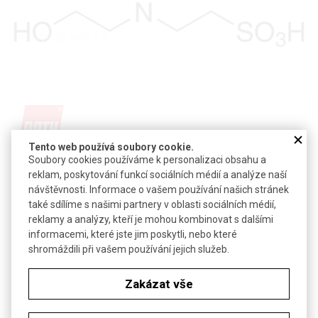
Tento web používá soubory cookie.
Soubory cookies používáme k personalizaci obsahu a
Detail produktu v PDF
reklam, poskytování funkcí sociálních médií a analýze naší
Poslat dotaz k produktu
návštěvnosti. Informace o vašem používání našich stránek
také sdílíme s našimi partnery v oblasti sociálních médií,
kyselina N,N-bis-(2-hydroxyethyl)-2-aminoethansulfonová
reklamy a analýzy, kteří je mohou kombinovat s dalšími
informacemi, které jste jim poskytli, nebo které
CAS:
10191-18-1
shromáždili při vašem používání jejich služeb.
Vzorec:
C
H
NO
S
6
15
5
Zakázat vše
Technické parametry
Molekulová hmotnost
213,26