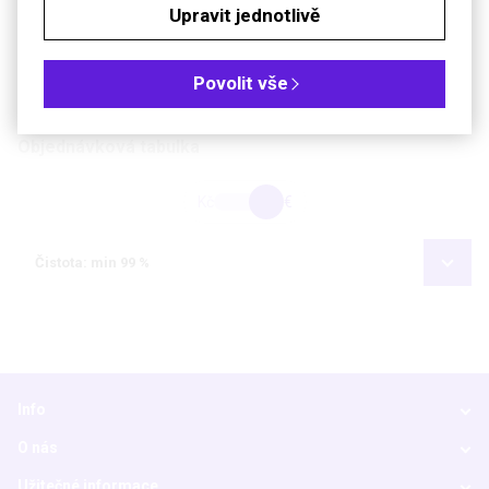
Upravit jednotlivě
Bezp. věty (GHS)
H315-H319
Povolit vše
Soubory ke stažení
Objednávková tabulka
Kč
€
Čistota: min 99 %
Info
O nás
Užitečné informace