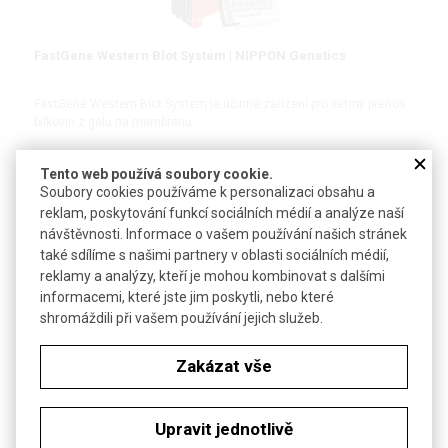
FastGene Western Blot Systém | NIPPON Genetics
FastGene Western Blot System je účinné zařízení pro šetrný přenos
bílkovin z gelu na membránu
Tento web používá soubory cookie.
#Protein Workflow
Soubory cookies používáme k personalizaci obsahu a
reklam, poskytování funkcí sociálních médií a analýze naší
DETAIL
návštěvnosti. Informace o vašem používání našich stránek
také sdílíme s našimi partnery v oblasti sociálních médií,
reklamy a analýzy, kteří je mohou kombinovat s dalšími
informacemi, které jste jim poskytli, nebo které
shromáždili při vašem používání jejich služeb.
Zakázat vše
Upravit jednotlivě
Tankové blotování