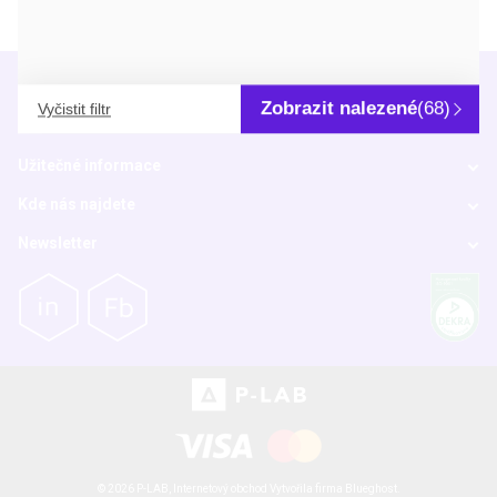
Info
Zobrazit nalezené
(68)
Vyčistit filtr
O nás
Užitečné informace
Kde nás najdete
Newsletter
© 2026 P-LAB,
Internetový obchod
Vytvořila firma
Blueghost
.