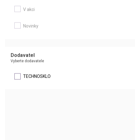
V akci
Byreta s přímým kohoutem a skleněným kladívkem
Novinky
Byreta třídy přesnosti AS nebo B
Dodavatel
DETAIL
Vyberte dodavatele
TECHNOSKLO
Byreta s přímým kohoutem a PTFE kladívkem