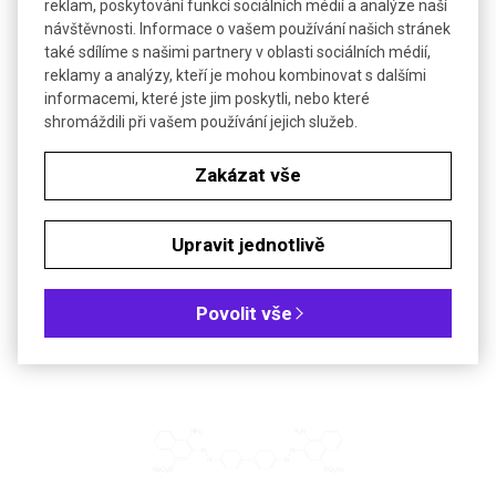
Barevný přechod
modrá - červená
reklam, poskytování funkcí sociálních médií a analýze naší
návštěvnosti. Informace o vašem používání našich stránek
Bezp. věty (GHS)
H350-H361d
také sdílíme s našimi partnery v oblasti sociálních médií,
reklamy a analýzy, kteří je mohou kombinovat s dalšími
Objednávková tabulka
informacemi, které jste jim poskytli, nebo které
shromáždili při vašem používání jejich služeb.
Kč
€
Zakázat vše
Čistota: 0,1% vodný roztok
Upravit jednotlivě
*Rádi Vám připravíme nabídku také na jiné koncentrace
indikátorových roztoků.
Povolit vše
SOUVISEJÍCÍ PRODUKTY