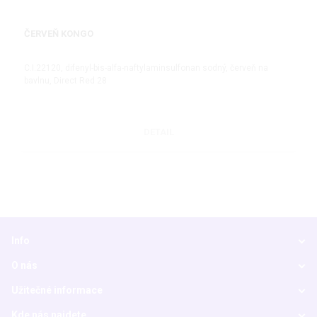
ČERVEŇ KONGO
C.I.22120, difenyl-bis-alfa-naftylaminsulfonan sodný, červeň na
bavlnu, Direct Red 28
DETAIL
Info
O nás
Užitečné informace
Kde nás najdete