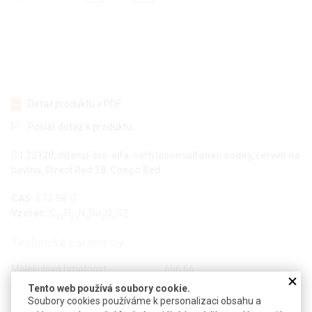
Detail produktu v PDF
Poslat dotaz k produktu
C.I.22120, difenyl-bis-alfa-naftylaminsulfonan sodný, červeň na
bavlnu, Direct Red 28, Congo Red
CAS:
573-58-0
Vzorec:
C
H
N
Na
O
S2
32
22
6
2
6
Technické parametry
Molekulová hmotnost
696,66
Tento web používá soubory cookie.
Indikátor
pH 3,0-5,2
Soubory cookies používáme k personalizaci obsahu a